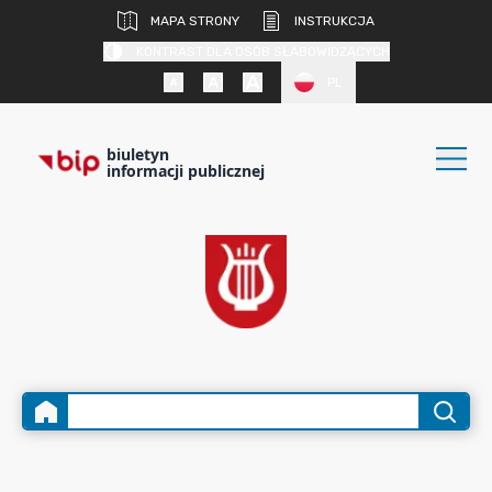
MAPA STRONY
INSTRUKCJA
KONTRAST DLA OSÓB SŁABOWIDZĄCYCH
PL
biuletyn
informacji publicznej