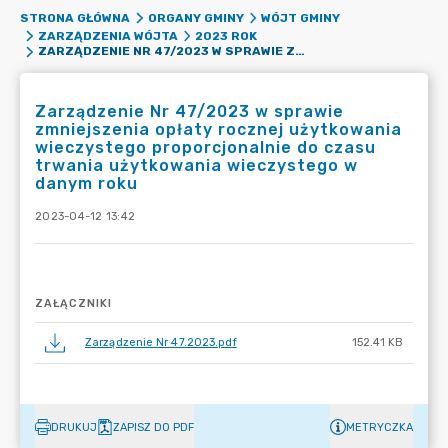
STRONA GŁÓWNA
ORGANY GMINY
WÓJT GMINY
ZARZĄDZENIA WÓJTA
2023 ROK
ZARZĄDZENIE NR 47/2023 W SPRAWIE ZMNIEJSZENIA OPŁATY ROCZNEJ UŻYTKOWANIA WIECZYSTEGO PROPORCJONALNIE DO CZASU TRWANIA UŻYTKOWANIA WIECZYSTEGO W DANYM ROKU
Zarządzenie Nr 47/2023 w sprawie
zmniejszenia opłaty rocznej użytkowania
wieczystego proporcjonalnie do czasu
trwania użytkowania wieczystego w
danym roku
2023-04-12 13:42
ZAŁĄCZNIKI
Zarządzenie Nr 47.2023.pdf
152.41 KB
DRUKUJ
ZAPISZ DO PDF
METRYCZKA