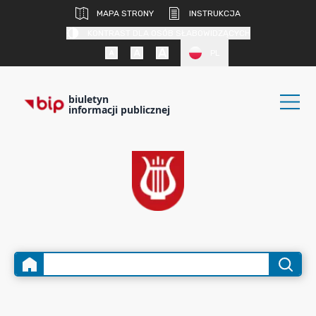
MAPA STRONY
INSTRUKCJA
KONTRAST DLA OSÓB SŁABOWIDZĄCYCH
PL
biuletyn
informacji publicznej