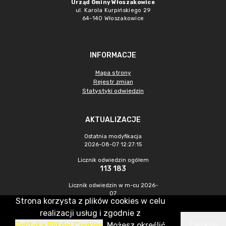
Urząd Gminy Włoszakowice
ul. Karola Kurpińskiego 29
64-140 Włoszakowice
INFORMACJE
Mapa strony
Rejestr zmian
Statystyki odwiedzin
AKTUALIZACJE
Ostatnia modyfikacja
2026-08-07 12:27:15
Licznik odwiedzin ogółem
113 183
Licznik odwiedzin w m-cu 2026-
07
Strona korzysta z plików cookies w celu
513
realizacji usług i zgodnie z
Polityką Plików Cookies
. Możesz określić
Zamknij
CMS & Hosting: Nefeni Sp. z o.o.