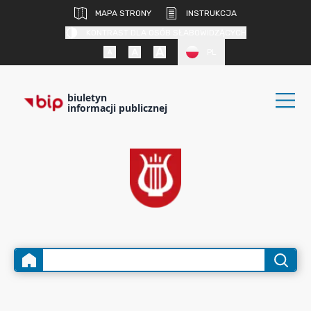
MAPA STRONY
INSTRUKCJA
KONTRAST DLA OSÓB SŁABOWIDZĄCYCH
PL
biuletyn
informacji publicznej