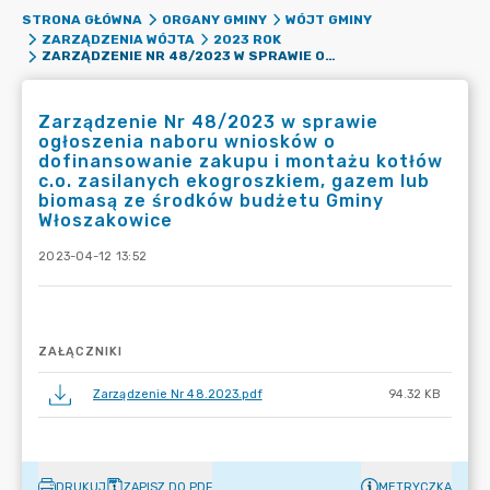
STRONA GŁÓWNA
ORGANY GMINY
WÓJT GMINY
ZARZĄDZENIA WÓJTA
2023 ROK
ZARZĄDZENIE NR 48/2023 W SPRAWIE OGŁOSZENIA NABORU WNIOSKÓW O DOFINANSOWANIE ZAKUPU I MONTAŻU KOTŁÓW C.O. ZASILANYCH EKOGROSZKIEM, GAZEM LUB BIOMASĄ ZE ŚRODKÓW BUDŻETU GMINY WŁOSZAKOWICE
Zarządzenie Nr 48/2023 w sprawie
ogłoszenia naboru wniosków o
dofinansowanie zakupu i montażu kotłów
c.o. zasilanych ekogroszkiem, gazem lub
biomasą ze środków budżetu Gminy
Włoszakowice
2023-04-12 13:52
ZAŁĄCZNIKI
Zarządzenie Nr 48.2023.pdf
94.32 KB
DRUKUJ
ZAPISZ DO PDF
METRYCZKA