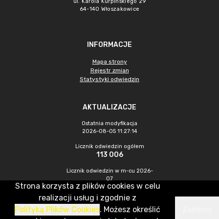
ul. Karola Kurpińskiego 29
64-140 Włoszakowice
INFORMACJE
Mapa strony
Rejestr zmian
Statystyki odwiedzin
AKTUALIZACJE
Ostatnia modyfikacja
2026-08-05 11:27:14
Licznik odwiedzin ogółem
113 006
Licznik odwiedzin w m-cu 2026-
07
Strona korzysta z plików cookies w celu
336
realizacji usług i zgodnie z
Polityką Plików Cookies
. Możesz określić
Zamknij
CMS & Hosting: Nefeni Sp. z o.o.