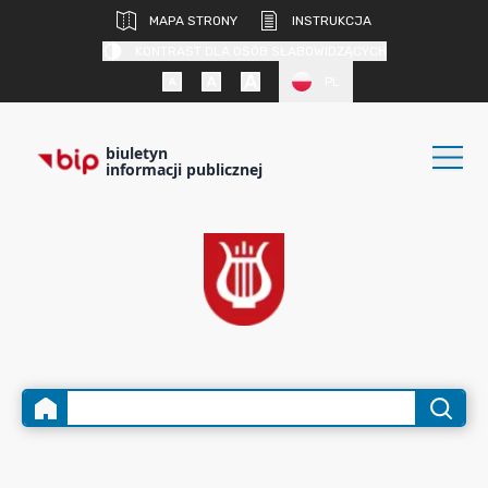
MAPA STRONY
INSTRUKCJA
KONTRAST DLA OSÓB SŁABOWIDZĄCYCH
PL
biuletyn
informacji publicznej