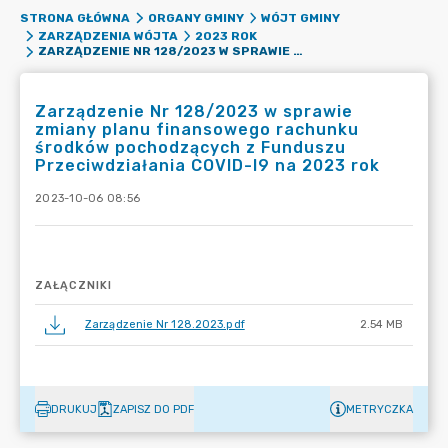
STRONA GŁÓWNA
ORGANY GMINY
WÓJT GMINY
ZARZĄDZENIA WÓJTA
2023 ROK
ZARZĄDZENIE NR 128/2023 W SPRAWIE ZMIANY PLANU FINANSOWEGO RACHUNKU ŚRODKÓW POCHODZĄCYCH Z FUNDUSZU PRZECIWDZIAŁANIA COVID-L9 NA 2023 ROK
Zarządzenie Nr 128/2023 w sprawie
zmiany planu finansowego rachunku
środków pochodzących z Funduszu
Przeciwdziałania COVID-l9 na 2023 rok
2023-10-06 08:56
ZAŁĄCZNIKI
Zarządzenie Nr 128.2023.pdf
2.54 MB
DRUKUJ
ZAPISZ DO PDF
METRYCZKA