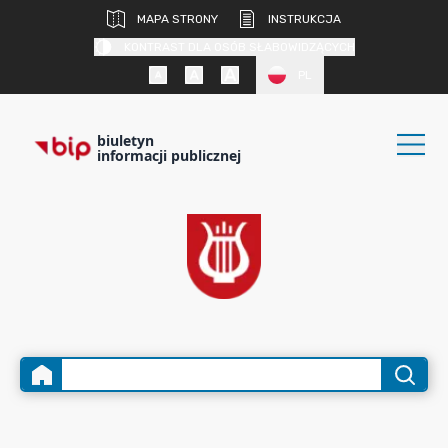
MAPA STRONY
INSTRUKCJA
KONTRAST DLA OSÓB SŁABOWIDZĄCYCH
PL
biuletyn
informacji publicznej