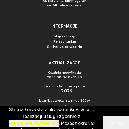
ul. Karola Kurpińskiego 29
64-140 Włoszakowice
INFORMACJE
Mapa strony
Rejestr zmian
Statystyki odwiedzin
AKTUALIZACJE
Ostatnia modyfikacja
2026-08-06 09:25:20
Licznik odwiedzin ogółem
113 079
Licznik odwiedzin w m-cu 2026-
07
Strona korzysta z plików cookies w celu
409
realizacji usług i zgodnie z
Polityką Plików Cookies
. Możesz określić
Zamknij
CMS & Hosting: Nefeni Sp. z o.o.