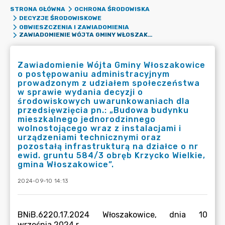
STRONA GŁÓWNA
OCHRONA ŚRODOWISKA
DECYZJE ŚRODOWISKOWE
OBWIESZCZENIA I ZAWIADOMIENIA
ZAWIADOMIENIE WÓJTA GMINY WŁOSZAKOWICE O POSTĘPOWANIU ADMINISTRACYJNYM PROWADZONYM Z UDZIAŁEM SPOŁECZEŃSTWA W SPRAWIE WYDANIA DECYZJI O ŚRODOWISKOWYCH UWARUNKOWANIACH DLA PRZEDSIĘWZIĘCIA PN.: „BUDOWA BUDYNKU MIESZKALNEGO JEDNORODZINNEGO WOLNOSTOJĄCEGO WRAZ Z INSTALACJAMI I URZĄDZENIAMI TECHNICZNYMI ORAZ POZOSTAŁĄ INFRASTRUKTURĄ NA DZIAŁCE O NR EWID. GRUNTU 584/3 OBRĘB KRZYCKO WIELKIE, GMINA WŁOSZAKOWICE”.
Zawiadomienie Wójta Gminy Włoszakowice
o postępowaniu administracyjnym
prowadzonym z udziałem społeczeństwa
w sprawie wydania decyzji o
środowiskowych uwarunkowaniach dla
przedsięwzięcia pn.: „Budowa budynku
mieszkalnego jednorodzinnego
wolnostojącego wraz z instalacjami i
urządzeniami technicznymi oraz
pozostałą infrastrukturą na działce o nr
ewid. gruntu 584/3 obręb Krzycko Wielkie,
gmina Włoszakowice”.
2024-09-10 14:13