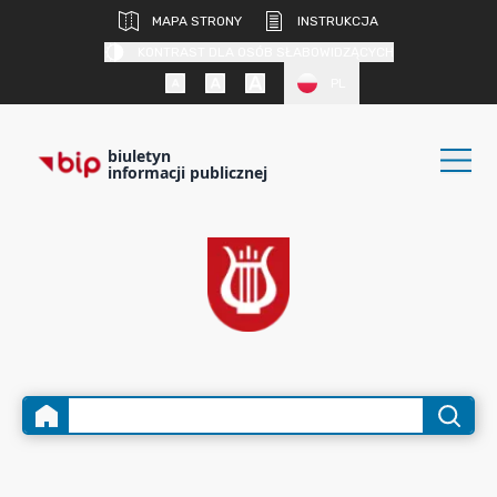
MAPA STRONY
INSTRUKCJA
KONTRAST DLA OSÓB SŁABOWIDZĄCYCH
PL
biuletyn
informacji publicznej