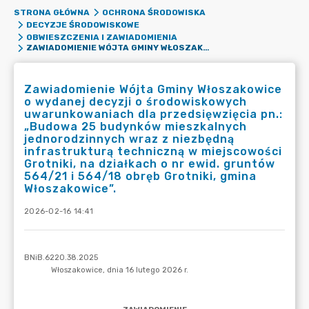
STRONA GŁÓWNA
OCHRONA ŚRODOWISKA
DECYZJE ŚRODOWISKOWE
OBWIESZCZENIA I ZAWIADOMIENIA
ZAWIADOMIENIE WÓJTA GMINY WŁOSZAKOWICE O WYDANEJ DECYZJI O ŚRODOWISKOWYCH UWARUNKOWANIACH DLA PRZEDSIĘWZIĘCIA PN.: „BUDOWA 25 BUDYNKÓW MIESZKALNYCH JEDNORODZINNYCH WRAZ Z NIEZBĘDNĄ INFRASTRUKTURĄ TECHNICZNĄ W MIEJSCOWOŚCI GROTNIKI, NA DZIAŁKACH O NR EWID. GRUNTÓW 564/21 I 564/18 OBRĘB GROTNIKI, GMINA WŁOSZAKOWICE”.
Zawiadomienie Wójta Gminy Włoszakowice
o wydanej decyzji o środowiskowych
uwarunkowaniach dla przedsięwzięcia pn.:
„Budowa 25 budynków mieszkalnych
jednorodzinnych wraz z niezbędną
infrastrukturą techniczną w miejscowości
Grotniki, na działkach o nr ewid. gruntów
564/21 i 564/18 obręb Grotniki, gmina
Włoszakowice”.
2026-02-16 14:41