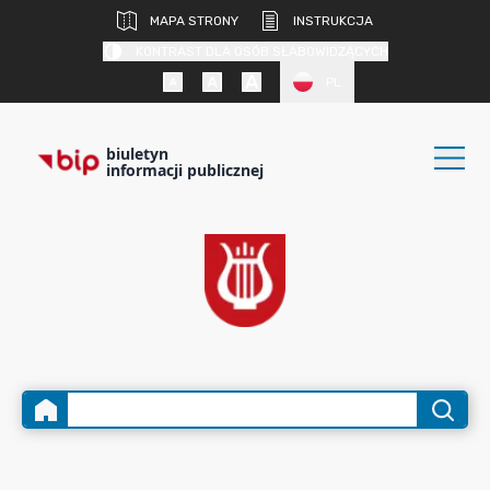
MAPA STRONY
INSTRUKCJA
KONTRAST DLA OSÓB SŁABOWIDZĄCYCH
PL
biuletyn
informacji publicznej