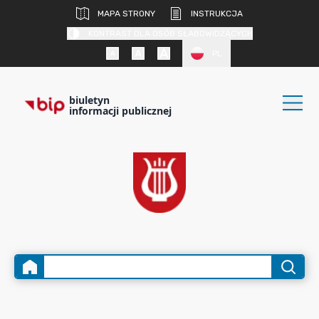
MAPA STRONY
INSTRUKCJA
KONTRAST DLA OSÓB SŁABOWIDZĄCYCH
PL
biuletyn
informacji publicznej