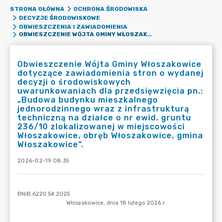
STRONA GŁÓWNA
OCHRONA ŚRODOWISKA
DECYZJE ŚRODOWISKOWE
OBWIESZCZENIA I ZAWIADOMIENIA
OBWIESZCZENIE WÓJTA GMINY WŁOSZAKOWICE DOTYCZĄCE ZAWIADOMIENIA STRON O WYDANEJ DECYZJI O ŚRODOWISKOWYCH UWARUNKOWANIACH DLA PRZEDSIĘWZIĘCIA PN.: „BUDOWA BUDYNKU MIESZKALNEGO JEDNORODZINNEGO WRAZ Z INFRASTRUKTURĄ TECHNICZNĄ NA DZIAŁCE O NR EWID. GRUNTU 236/10 ZLOKALIZOWANEJ W MIEJSCOWOŚCI WŁOSZAKOWICE, OBRĘB WŁOSZAKOWICE, GMINA WŁOSZAKOWICE”.
Obwieszczenie Wójta Gminy Włoszakowice
dotyczące zawiadomienia stron o wydanej
decyzji o środowiskowych
uwarunkowaniach dla przedsięwzięcia pn.:
„Budowa budynku mieszkalnego
jednorodzinnego wraz z infrastrukturą
techniczną na działce o nr ewid. gruntu
236/10 zlokalizowanej w miejscowości
Włoszakowice, obręb Włoszakowice, gmina
Włoszakowice”.
2026-02-19 08:35