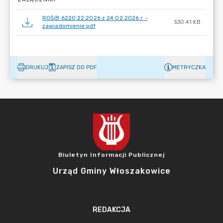
ROŚiB.6220.22.2026 z 24.02.2026 r. -
530.41 KB
zawiadomienie.pdf
DRUKUJ
ZAPISZ DO PDF
METRYCZKA
Biuletyn Informacji Publicznej
Urząd Gminy Włoszakowice
REDAKCJA