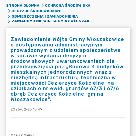
STRONA GŁÓWNA
OCHRONA ŚRODOWISKA
DECYZJE ŚRODOWISKOWE
OBWIESZCZENIA I ZAWIADOMIENIA
ZAWIADOMIENIE WÓJTA GMINY WŁOSZAKOWICE O POSTĘPOWANIU ADMINISTRACYJNYM PROWADZONYM Z UDZIAŁEM SPOŁECZEŃSTWA W SPRAWIE WYDANIA DECYZJI O ŚRODOWISKOWYCH UWARUNKOWANIACH DLA PRZEDSIĘWZIĘCIA PN.: „BUDOWA 4 BUDYNKÓW MIESZKALNYCH JEDNORODZINNYCH WRAZ Z NIEZBĘDNĄ INFRASTRUKTURĄ TECHNICZNĄ W MIEJSCOWOŚCI JEZIERZYCE KOŚCIELNE, NA DZIAŁKACH O NR EWID. GRUNTÓW 67/3 I 67/6 OBRĘB JEZIERZYCE KOŚCIELNE, GMINA WŁOSZAKOWICE”.
Zawiadomienie Wójta Gminy Włoszakowice
o postępowaniu administracyjnym
prowadzonym z udziałem społeczeństwa
w sprawie wydania decyzji o
środowiskowych uwarunkowaniach dla
przedsięwzięcia pn.: „Budowa 4 budynków
mieszkalnych jednorodzinnych wraz z
niezbędną infrastrukturą techniczną w
miejscowości Jezierzyce Kościelne, na
działkach o nr ewid. gruntów 67/3 i 67/6
obręb Jezierzyce Kościelne, gmina
Włoszakowice”.
2026-02-25 10:49
ZAŁĄCZNIKI