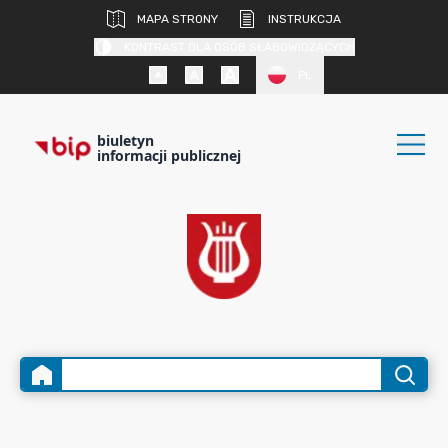
MAPA STRONY
INSTRUKCJA
KONTRAST DLA OSÓB SŁABOWIDZĄCYCH
PL
biuletyn
informacji publicznej