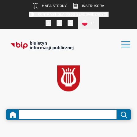
MAPA STRONY
INSTRUKCJA
KONTRAST DLA OSÓB SŁABOWIDZĄCYCH
PL
biuletyn
informacji publicznej