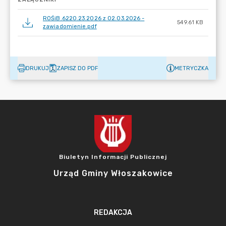
ROŚiB.6220.23.2026 z 02.03.2026 -
549.61 KB
zawiadomienie.pdf
DRUKUJ
ZAPISZ DO PDF
METRYCZKA
Biuletyn Informacji Publicznej
Urząd Gminy Włoszakowice
REDAKCJA