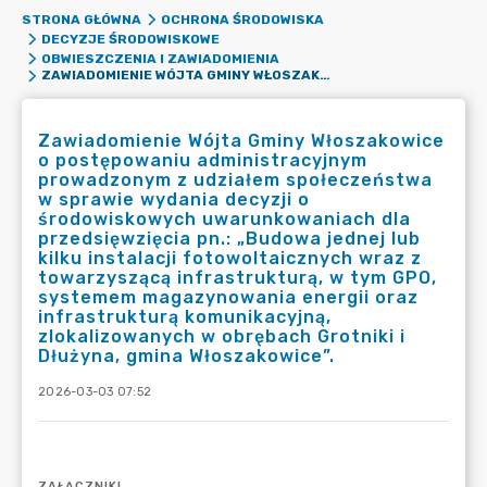
STRONA GŁÓWNA
OCHRONA ŚRODOWISKA
DECYZJE ŚRODOWISKOWE
OBWIESZCZENIA I ZAWIADOMIENIA
ZAWIADOMIENIE WÓJTA GMINY WŁOSZAKOWICE O POSTĘPOWANIU ADMINISTRACYJNYM PROWADZONYM Z UDZIAŁEM SPOŁECZEŃSTWA W SPRAWIE WYDANIA DECYZJI O ŚRODOWISKOWYCH UWARUNKOWANIACH DLA PRZEDSIĘWZIĘCIA PN.: „BUDOWA JEDNEJ LUB KILKU INSTALACJI FOTOWOLTAICZNYCH WRAZ Z TOWARZYSZĄCĄ INFRASTRUKTURĄ, W TYM GPO, SYSTEMEM MAGAZYNOWANIA ENERGII ORAZ INFRASTRUKTURĄ KOMUNIKACYJNĄ, ZLOKALIZOWANYCH W OBRĘBACH GROTNIKI I DŁUŻYNA, GMINA WŁOSZAKOWICE”.
Zawiadomienie Wójta Gminy Włoszakowice
o postępowaniu administracyjnym
prowadzonym z udziałem społeczeństwa
w sprawie wydania decyzji o
środowiskowych uwarunkowaniach dla
przedsięwzięcia pn.: „Budowa jednej lub
kilku instalacji fotowoltaicznych wraz z
towarzyszącą infrastrukturą, w tym GPO,
systemem magazynowania energii oraz
infrastrukturą komunikacyjną,
zlokalizowanych w obrębach Grotniki i
Dłużyna, gmina Włoszakowice”.
2026-03-03 07:52
ZAŁĄCZNIKI