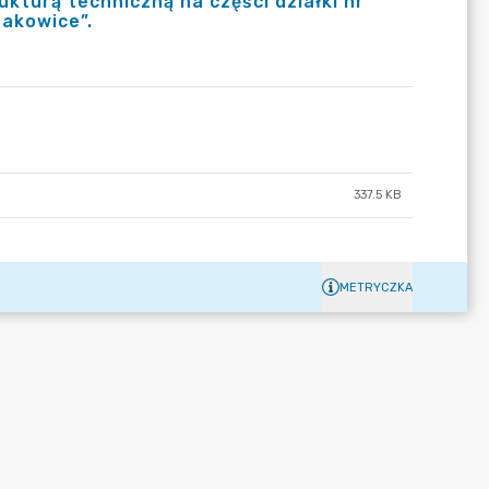
ukturą techniczną na części działki nr
zakowice”.
337.5 KB
METRYCZKA