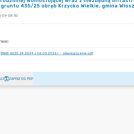
rodzinnej wolnostojącej wraz z niezbędną infrastr
 gruntu 435/25 obręb Krzycko Wielkie, gmina Włos
-09 08:30
NIKI
BNiB.6220.24.2024 z 06.03.2026 r. - obwieszczenie.pdf
UJ
ZAPISZ DO PDF