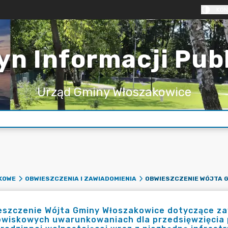
KON
yn Informacji Pub
Urząd Gminy Włoszakowice
KOWE
OBWIESZCZENIA I ZAWIADOMIENIA
szczenie Wójta Gminy Włoszakowice dotyczące zaw
wiskowych uwarunkowaniach dla przedsięwzięcia p