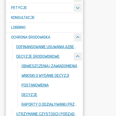
PETYCJE
KONSULTACJE
LOBBING
OCHRONA ŚRODOWISKA
DOFINANSOWANIE USUWANIA AZBESTU
DECYZJE ŚRODOWISKOWE
OBWIESZCZENIA I ZAWIADOMIENIA
WNIOSKI O WYDANIE DECYZJI
POSTANOWIENIA
DECYZJE
RAPORTY O ODZIAŁYWANIU PRZEDSIĘWZIĘĆ NA ŚRODOWISKO
UTRZYMANIE CZYSTOŚCI I PORZĄDKU