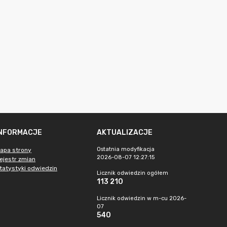
INFORMACJE
AKTUALIZACJE
Ostatnia modyfikacja
apa strony
2026-08-07 12:27:15
ejestr zmian
tatystyki odwiedzin
Licznik odwiedzin ogółem
113 210
Licznik odwiedzin w m-cu 2026-
07
540