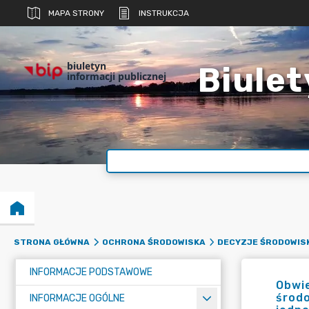
MAPA STRONY
INSTRUKCJA
biuletyn
Biulet
informacji publicznej
STRONA GŁÓWNA
OCHRONA ŚRODOWISKA
DECYZJE ŚRODOWIS
INFORMACJE PODSTAWOWE
Obwie
środo
INFORMACJE OGÓLNE