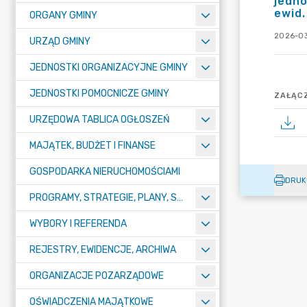
jedno
ewid.
ORGANY GMINY
2026-03
URZĄD GMINY
JEDNOSTKI ORGANIZACYJNE GMINY
JEDNOSTKI POMOCNICZE GMINY
ZAŁĄCZ
URZĘDOWA TABLICA OGŁOSZEŃ
MAJĄTEK, BUDŻET I FINANSE
GOSPODARKA NIERUCHOMOŚCIAMI
DRUK
PROGRAMY, STRATEGIE, PLANY, SPRAWOZDANIA I OPRACOWANIA
WYBORY I REFERENDA
REJESTRY, EWIDENCJE, ARCHIWA
ORGANIZACJE POZARZĄDOWE
OŚWIADCZENIA MAJĄTKOWE