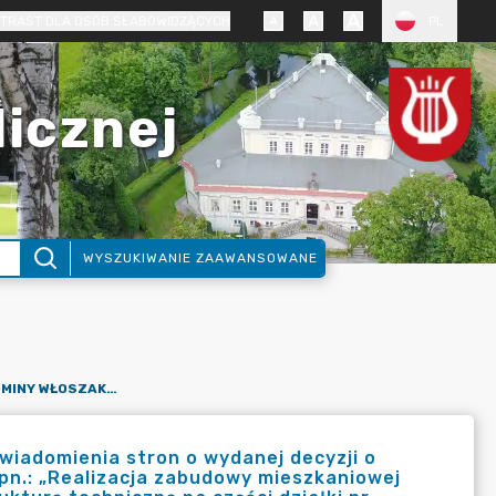
TRAST DLA OSÓB SŁABOWIDZĄCYCH
PL
licznej
WYSZUKIWANIE ZAAWANSOWANE
OBWIESZCZENIE WÓJTA GMINY WŁOSZAKOWICE DOTYCZĄCE ZAWIADOMIENIA STRON O WYDANEJ DECYZJI O ŚRODOWISKOWYCH UWARUNKOWANIACH DLA PRZEDSIĘWZIĘCIA PN.: „REALIZACJA ZABUDOWY MIESZKANIOWEJ JEDNORODZINNEJ WOLNOSTOJĄCEJ WRAZ Z NIEZBĘDNĄ INFRASTRUKTURĄ TECHNICZNĄ NA CZĘŚCI DZIAŁKI NR EWID. GRUNTU 435/25 OBRĘB KRZYCKO WIELKIE, GMINA WŁOSZAKOWICE”.
iadomienia stron o wydanej decyzji o
n.: „Realizacja zabudowy mieszkaniowej