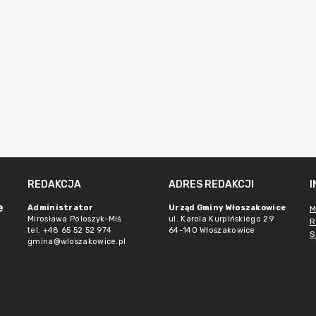
REDAKCJA
ADRES REDAKCJI
e
Administrator
Urząd Gminy Włoszakowice
M
Mirosława Poloszyk-Miś
ul. Karola Kurpińskiego 29
R
tel. +48 65 52 52 974
64-140 Włoszakowice
S
gmina@wloszakowice.pl