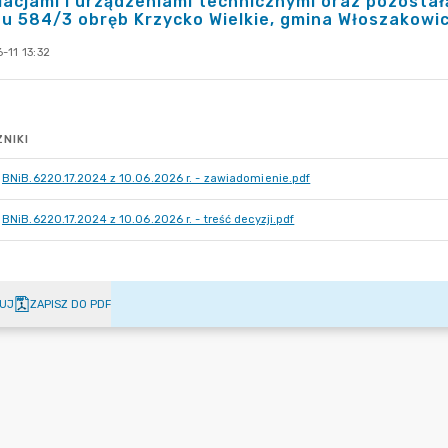
lacjami i urządzeniami technicznymi oraz pozostałą
u 584/3 obręb Krzycko Wielkie, gmina Włoszakowic
-11 13:32
NIKI
BNiB.6220.17.2024 z 10.06.2026 r. - zawiadomienie.pdf
BNiB.6220.17.2024 z 10.06.2026 r. - treść decyzji.pdf
UJ
ZAPISZ DO PDF