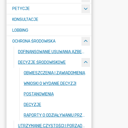
PETYCJE
KONSULTACJE
LOBBING
OCHRONA ŚRODOWISKA
DOFINANSOWANIE USUWANIA AZBESTU
DECYZJE ŚRODOWISKOWE
OBWIESZCZENIA I ZAWIADOMIENIA
WNIOSKI O WYDANIE DECYZJI
POSTANOWIENIA
DECYZJE
RAPORTY O ODZIAŁYWANIU PRZEDSIĘWZIĘĆ NA ŚRODOWISKO
UTRZYMANIE CZYSTOŚCI I PORZĄDKU