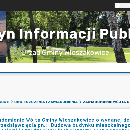
KON
yn Informacji Pub
Urząd Gminy Włoszakowice
KOWE
OBWIESZCZENIA I ZAWIADOMIENIA
adomienie Wójta Gminy Włoszakowice o wydanej d
rzedsięwzięcia pn.: „Budowa budynku mieszkalneg