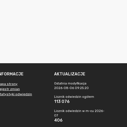
INFORMACJE
AKTUALIZACJE
Ostatnia modyfikacja
apa strony
2026-08-06 09:25:20
ejestr zmian
tatystyki odwiedzin
Licznik odwiedzin ogółem
113 076
Licznik odwiedzin w m-cu 2026-
07
406