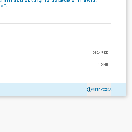
 infrastrukturą na działce o nr ewid.
e”.
345.49 KB
1.9 MB
METRYCZKA