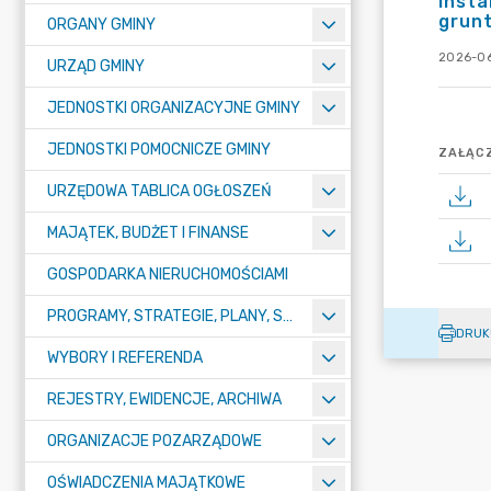
insta
grunt
ORGANY GMINY
2026-06
URZĄD GMINY
JEDNOSTKI ORGANIZACYJNE GMINY
JEDNOSTKI POMOCNICZE GMINY
ZAŁĄCZ
URZĘDOWA TABLICA OGŁOSZEŃ
MAJĄTEK, BUDŻET I FINANSE
GOSPODARKA NIERUCHOMOŚCIAMI
PROGRAMY, STRATEGIE, PLANY, SPRAWOZDANIA I OPRACOWANIA
DRUK
WYBORY I REFERENDA
REJESTRY, EWIDENCJE, ARCHIWA
ORGANIZACJE POZARZĄDOWE
OŚWIADCZENIA MAJĄTKOWE