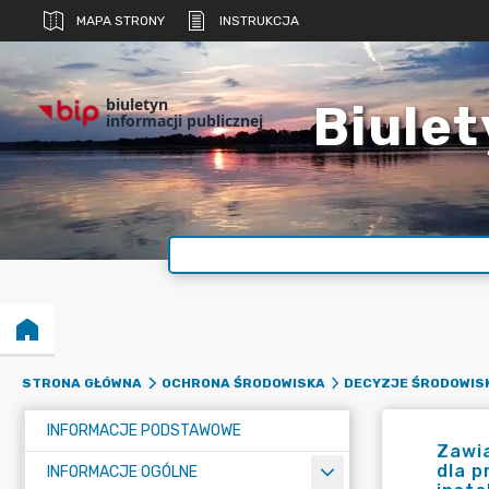
MAPA STRONY
INSTRUKCJA
biuletyn
Biulet
informacji publicznej
STRONA GŁÓWNA
OCHRONA ŚRODOWISKA
DECYZJE ŚRODOWIS
INFORMACJE PODSTAWOWE
Zawi
dla p
INFORMACJE OGÓLNE