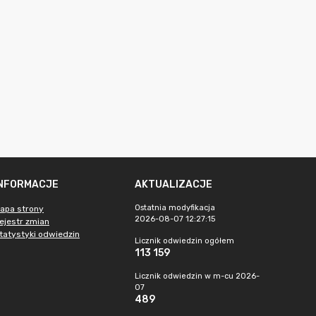
INFORMACJE
AKTUALIZACJE
Ostatnia modyfikacja
apa strony
2026-08-07 12:27:15
ejestr zmian
tatystyki odwiedzin
Licznik odwiedzin ogółem
113 159
Licznik odwiedzin w m-cu 2026-
07
489