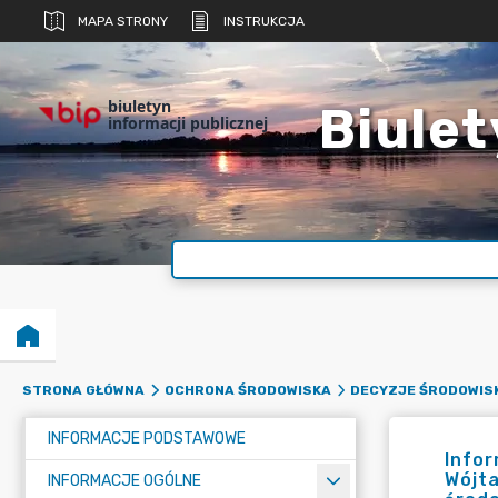
MAPA STRONY
INSTRUKCJA
biuletyn
Biulet
informacji publicznej
STRONA GŁÓWNA
OCHRONA ŚRODOWISKA
DECYZJE ŚRODOWIS
INFORMACJE PODSTAWOWE
Info
Wójt
INFORMACJE OGÓLNE