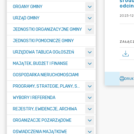
środo
odcin
ORGANY GMINY
2023-12
URZĄD GMINY
JEDNOSTKI ORGANIZACYJNE GMINY
JEDNOSTKI POMOCNICZE GMINY
ZAŁĄCZ
URZĘDOWA TABLICA OGŁOSZEŃ
MAJĄTEK, BUDŻET I FINANSE
GOSPODARKA NIERUCHOMOŚCIAMI
DRUK
PROGRAMY, STRATEGIE, PLANY, SPRAWOZDANIA I OPRACOWANIA
WYBORY I REFERENDA
REJESTRY, EWIDENCJE, ARCHIWA
ORGANIZACJE POZARZĄDOWE
OŚWIADCZENIA MAJĄTKOWE