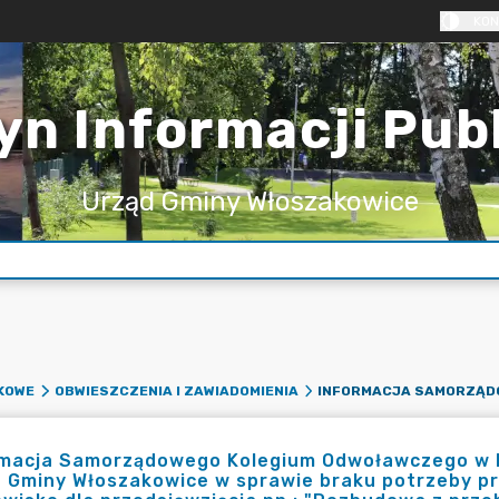
KON
yn Informacji Pub
Urząd Gminy Włoszakowice
KOWE
OBWIESZCZENIA I ZAWIADOMIENIA
rmacja Samorządowego Kolegium Odwoławczego w L
a Gminy Włoszakowice w sprawie braku potrzeby p