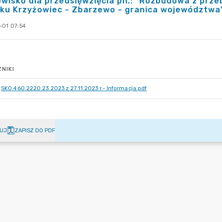
wisko dla przedsięwzięcia pn.: "Rozbudowa z prz
ku Krzyżowiec - Zbarzewo - granica województwa"
-01 07:54
NIKI
SKO.460.2220.23.2023 z 27.11.2023 r.- Informacja.pdf
UJ
ZAPISZ DO PDF