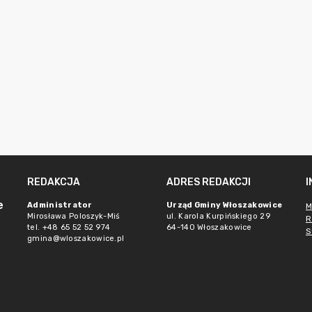
REDAKCJA
ADRES REDAKCJI
e
Administrator
Urząd Gminy Włoszakowice
M
Mirosława Poloszyk-Miś
ul. Karola Kurpińskiego 29
R
tel. +48 65 52 52 974
64-140 Włoszakowice
S
gmina@wloszakowice.pl