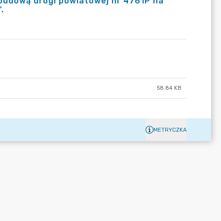
ebudową drogi powiatowej nr 4761P na
.
58.84 KB
METRYCZKA