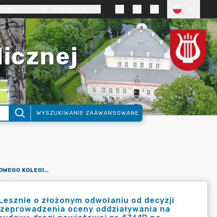
TRAST DLA OSÓB SŁABOWIDZĄCYCH
PL
licznej
WYSZUKIWANIE ZAAWANSOWANE
INFORMACJA SAMORZĄDOWEGO KOLEGIUM ODWOŁAWCZEGO W LESZNIE O ZŁOŻONYM ODWOŁANIU OD DECYZJI WÓJTA GMINY WŁOSZAKOWICE W SPRAWIE BRAKU POTRZEBY PRZEPROWADZENIA OCENY ODDZIAŁYWANIA NA ŚRODOWISKO DLA PRZEDSIĘWZIĘCIA PN.: "ROZBUDOWA Z PRZEBUDOWĄ DROGI POWIATOWEJ NR 4761P NA ODCINKU KRZYŻOWIEC - ZBARZEWO - GRANICA WOJEWÓDZTWA".
esznie o złożonym odwołaniu od decyzji
rzeprowadzenia oceny oddziaływania na