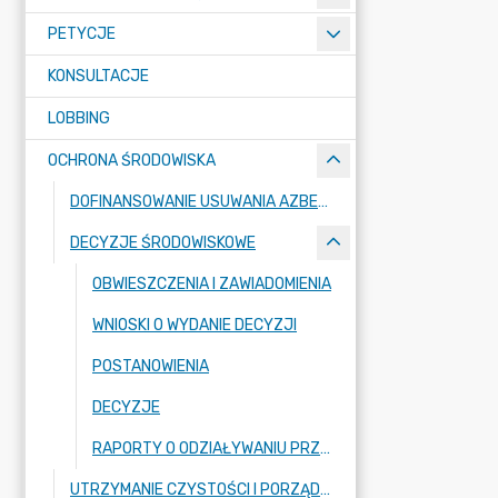
PETYCJE
KONSULTACJE
LOBBING
OCHRONA ŚRODOWISKA
DOFINANSOWANIE USUWANIA AZBESTU
DECYZJE ŚRODOWISKOWE
OBWIESZCZENIA I ZAWIADOMIENIA
WNIOSKI O WYDANIE DECYZJI
POSTANOWIENIA
DECYZJE
RAPORTY O ODZIAŁYWANIU PRZEDSIĘWZIĘĆ NA ŚRODOWISKO
UTRZYMANIE CZYSTOŚCI I PORZĄDKU