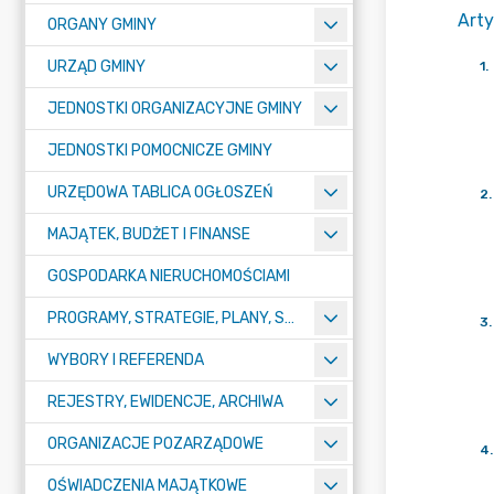
Arty
ORGANY GMINY
URZĄD GMINY
1
.
JEDNOSTKI ORGANIZACYJNE GMINY
JEDNOSTKI POMOCNICZE GMINY
URZĘDOWA TABLICA OGŁOSZEŃ
2
.
MAJĄTEK, BUDŻET I FINANSE
GOSPODARKA NIERUCHOMOŚCIAMI
PROGRAMY, STRATEGIE, PLANY, SPRAWOZDANIA I OPRACOWANIA
3
.
WYBORY I REFERENDA
REJESTRY, EWIDENCJE, ARCHIWA
ORGANIZACJE POZARZĄDOWE
4
.
OŚWIADCZENIA MAJĄTKOWE