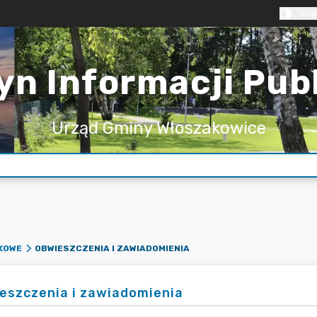
KON
yn Informacji Pub
Urząd Gminy Włoszakowice
OBWIESZCZENIA I ZAWIADOMIENIA
KOWE
eszczenia i zawiadomienia