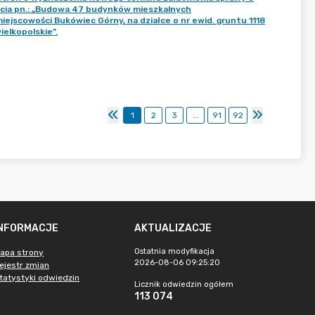
ęcia pn.: „Budowa 47 budynków mieszkalnych
ejscowości Bukówiec Górny, na działce o nr ewid. gruntu 1118
ielkopolskie”.
1
2
3
...
91
92
INFORMACJE
AKTUALIZACJE
Ostatnia modyfikacja
apa strony
2026-08-06 09:25:20
ejestr zmian
tatystyki odwiedzin
Licznik odwiedzin ogółem
113 074