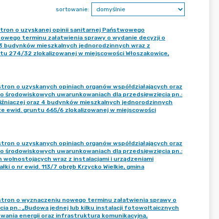
sortowanie:
ron o uzyskanej opinii sanitarnej Państwowego
owego terminu załatwienia sprawy o wydanie decyzji o
33 budynków mieszkalnych jednorodzinnych wraz z
ntu 274/32 zlokalizowanej w miejscowości Włoszakowice,
tron o uzyskanych opiniach organów współdziałających oraz
o środowiskowych uwarunkowaniach dla przedsięwzięcia pn.:
źniaczej oraz 4 budynków mieszkalnych jednorodzinnych
e ewid. gruntu 665/6 zlokalizowanej w miejscowości
tron o uzyskanych opiniach organów współdziałających oraz
o środowiskowych uwarunkowaniach dla przedsięwzięcia pn.:
olnostojących wraz z instalacjami i urządzeniami
ki o nr ewid. 113/7 obręb Krzycko Wielkie, gmina
tron o wyznaczeniu nowego terminu załatwienia sprawy o
 pn.: „Budowa jednej lub kilku instalacji fotowoltaicznych
ania energii oraz infrastrukturą komunikacyjną,