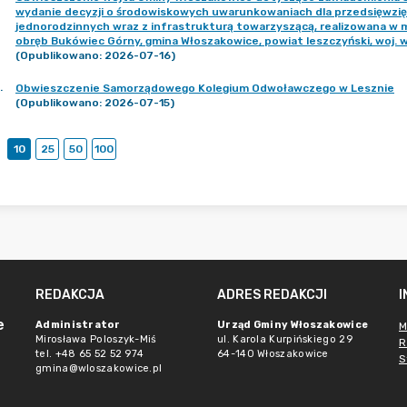
wydanie decyzji o środowiskowych uwarunkowaniach dla przedsięwzi
jednorodzinnych wraz z infrastrukturą towarzyszącą, realizowana w mi
obręb Bukówiec Górny, gmina Włoszakowice, powiat leszczyński, woj. w
(Opublikowano: 2026-07-16)
.
Obwieszczenie Samorządowego Kolegium Odwoławczego w Lesznie
(Opublikowano: 2026-07-15)
10
25
50
100
REDAKCJA
ADRES REDAKCJI
e
Administrator
Urząd Gminy Włoszakowice
M
Mirosława Poloszyk-Miś
ul. Karola Kurpińskiego 29
R
tel. +48 65 52 52 974
64-140 Włoszakowice
S
gmina@wloszakowice.pl