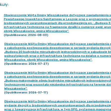
kuły
:
Obwieszczenie Wójta Gminy Włoszakowice dotyczące zawiadomienia st
Powiatowego Inspektora Sanitarnego w Lesznie oraz o wyznaczeniu n
środowiskowych uwarunkowaniach dla przedsięwzięcia pn.: „Budowa 
infrastrukturą techniczną na fragmencie działki o numerze ewid. gru
obręb Włoszakowice, gmina Włoszakowice”.
(Opublikowano: 2026-08-03)
Obwieszczenie Wójta Gminy Włoszakowice dotyczące zawiadomienia s
o zakończeniu postępowania dowodowego w sprawie wydania decyzji 
„Budowa 20 budynków mieszkalnych jednorodzinnych w zabudowie bli
wolnostojących wraz z infrastrukturą techniczną na działce o numerz
Włoszakowice, obręb Włoszakowice, gmina Włoszakowice”.
(Opublikowano: 2026-07-27)
Obwieszczenie Wójta Gminy Włoszakowice dotyczące zawiadomienia s
o zakończeniu postępowania dowodowego w sprawie wydania decyzji 
„Budowa maksymalnie ośmiu budynków mieszkalnych jednorodzinnych w
technicznymi oraz pozostałą niezbędną infrastrukturą na terenie dział
Włoszakowice”.
(Opublikowano: 2026-07-17)
Obwieszczenie Wójta Gminy Włoszakowice dotyczące zawiadomienia s
wydanie decyzji o środowiskowych uwarunkowaniach dla przedsięwzięcia
wraz z towarzyszącą infrastrukturą, w tym GPO, systemem magazynow