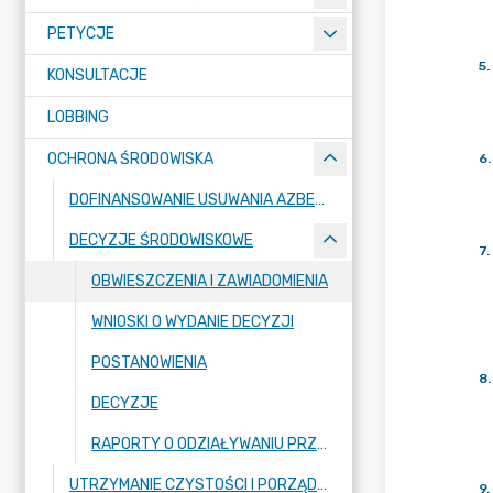
PETYCJE
5
.
KONSULTACJE
LOBBING
OCHRONA ŚRODOWISKA
6
.
DOFINANSOWANIE USUWANIA AZBESTU
DECYZJE ŚRODOWISKOWE
7
.
OBWIESZCZENIA I ZAWIADOMIENIA
WNIOSKI O WYDANIE DECYZJI
POSTANOWIENIA
8
.
DECYZJE
RAPORTY O ODZIAŁYWANIU PRZEDSIĘWZIĘĆ NA ŚRODOWISKO
UTRZYMANIE CZYSTOŚCI I PORZĄDKU
9
.