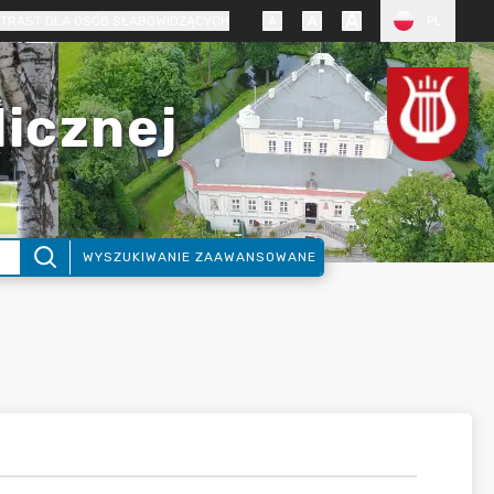
TRAST DLA OSÓB SŁABOWIDZĄCYCH
PL
licznej
WYSZUKIWANIE ZAAWANSOWANE