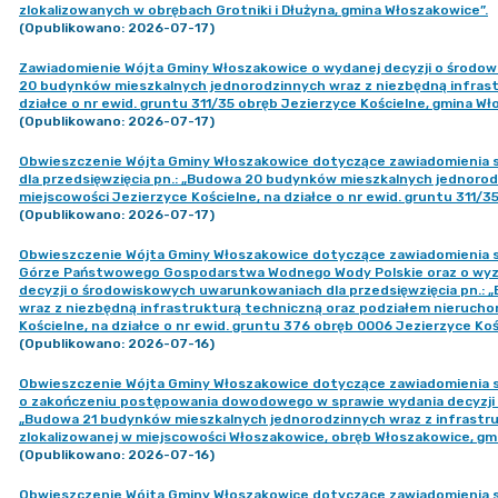
zlokalizowanych w obrębach Grotniki i Dłużyna, gmina Włoszakowice”.
(Opublikowano: 2026-07-17)
Zawiadomienie Wójta Gminy Włoszakowice o wydanej decyzji o środow
20 budynków mieszkalnych jednorodzinnych wraz z niezbędną infrastr
działce o nr ewid. gruntu 311/35 obręb Jezierzyce Kościelne, gmina Wł
(Opublikowano: 2026-07-17)
Obwieszczenie Wójta Gminy Włoszakowice dotyczące zawiadomienia 
dla przedsięwzięcia pn.: „Budowa 20 budynków mieszkalnych jednorod
miejscowości Jezierzyce Kościelne, na działce o nr ewid. gruntu 311/3
(Opublikowano: 2026-07-17)
Obwieszczenie Wójta Gminy Włoszakowice dotyczące zawiadomienia str
Górze Państwowego Gospodarstwa Wodnego Wody Polskie oraz o wyzn
decyzji o środowiskowych uwarunkowaniach dla przedsięwzięcia pn.:
wraz z niezbędną infrastrukturą techniczną oraz podziałem nierucho
Kościelne, na działce o nr ewid. gruntu 376 obręb 0006 Jezierzyce Ko
(Opublikowano: 2026-07-16)
Obwieszczenie Wójta Gminy Włoszakowice dotyczące zawiadomienia s
o zakończeniu postępowania dowodowego w sprawie wydania decyzji 
„Budowa 21 budynków mieszkalnych jednorodzinnych wraz z infrastru
zlokalizowanej w miejscowości Włoszakowice, obręb Włoszakowice, gm
(Opublikowano: 2026-07-16)
Obwieszczenie Wójta Gminy Włoszakowice dotyczące zawiadomienia s