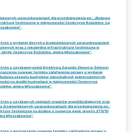
iskowych uwarunkowaniach dla przedsięwzięcia pn.: „Budowa
ukturą techniczną w miejscowości Jezierzyce Kościelne, na
oszakowice”.
stron o wydanej decyzji o środowiskowych uwarunkowaniach
zinnych wraz z niezbędną infrastrukturą techniczną w
5 obręb Jezierzyce Kościelne, gmina Włoszakowice”.
on o uzyskanej opinii Dyrektora Zarządu Zlewni w Zielonej
aczeniu nowego terminu załatwienia sprawy o wydanie
 „Budowa zespołu budynków mieszkalnych jednorodzinnych
mości na działki budowlane w miejscowości Jezierzyce
ścielne, gmina Włoszakowice”.
tron o uzyskanych opiniach organów współdziałających oraz
o środowiskowych uwarunkowaniach dla przedsięwzięcia pn.:
kturą techniczną na działce o numerze ewid. gruntu 279/10
ina Włoszakowice”.
tron o wyznaczeniu nowego terminu załatwienia sprawy o