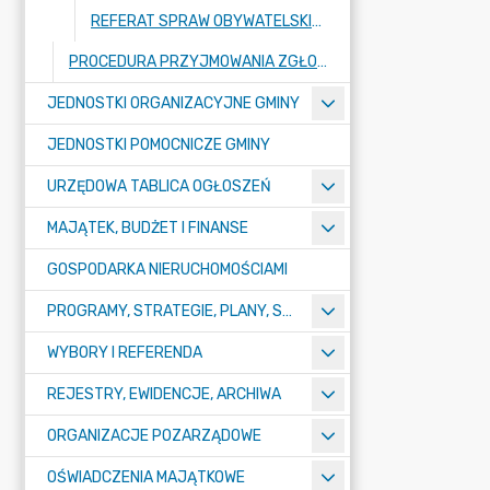
REFERAT SPRAW OBYWATELSKICH
PROCEDURA PRZYJMOWANIA ZGŁOSZEŃ SYGNALIZACYJNYCH W URZĘDZIE
JEDNOSTKI ORGANIZACYJNE GMINY
JEDNOSTKI POMOCNICZE GMINY
URZĘDOWA TABLICA OGŁOSZEŃ
MAJĄTEK, BUDŻET I FINANSE
GOSPODARKA NIERUCHOMOŚCIAMI
PROGRAMY, STRATEGIE, PLANY, SPRAWOZDANIA I OPRACOWANIA
WYBORY I REFERENDA
REJESTRY, EWIDENCJE, ARCHIWA
ORGANIZACJE POZARZĄDOWE
OŚWIADCZENIA MAJĄTKOWE