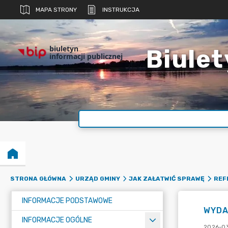
MAPA STRONY
INSTRUKCJA
biuletyn
Biulet
informacji publicznej
STRONA GŁÓWNA
URZĄD GMINY
JAK ZAŁATWIĆ SPRAWĘ
REF
INFORMACJE PODSTAWOWE
WYDA
INFORMACJE OGÓLNE
2026-03