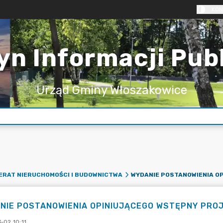
KON
yn Informacji Pub
Urząd Gminy Włoszakowice
ERAT NIERUCHOMOŚCI I BUDOWNICTWA
NIE POSTANOWIENIA OPINIUJĄCEGO WSTĘPNY PROJ
-02 10:11