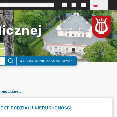
TRAST DLA OSÓB SŁABOWIDZĄCYCH
PL
licznej
WYSZUKIWANIE ZAAWANSOWANE
WYDANIE POSTANOWIENIA OPINIUJĄCEGO WSTĘPNY PROJEKT PODZIAŁU NIERUCHOMOŚCI
EKT PODZIAŁU NIERUCHOMOŚCI