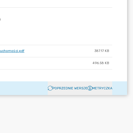
eruchomości.pdf
387.17 KB
496.58 KB
POPRZEDNIE WERSJE
METRYCZKA