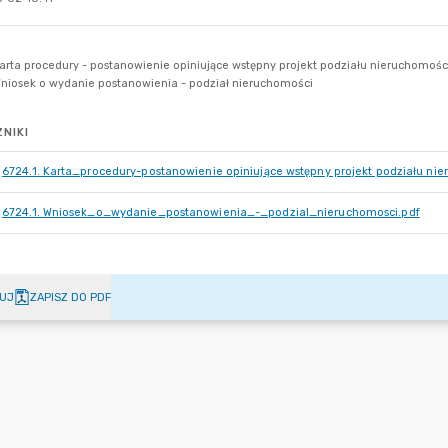
NIKI
6724.1. Karta_procedury-postanowienie opiniujące wstępny projekt podziału ni
6724.1. Wniosek_o_wydanie_postanowienia_-_podzial_nieruchomosci.pdf
UJ
ZAPISZ DO PDF