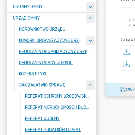
ORGANY GMINY
URZĄD GMINY
KIEROWNICTWO URZĘDU
KOMÓRKI ORGANIZACYJNE URZĘDU
ZAŁĄCZ
REGULAMIN ORGANIZACYJNY URZĘDU
REGULAMIN PRACY URZĘDU
KODEKS ETYKI
JAK ZAŁATWIĆ SPRAWĘ
DRUK
REFERAT OCHRONY ŚRODOWISKA I BEZPIECZEŃSTWA
REFERAT NIERUCHOMOŚCI I BUDOWNICTWA
REFERAT OGÓLNY
REFERAT PODATKÓW I OPŁAT