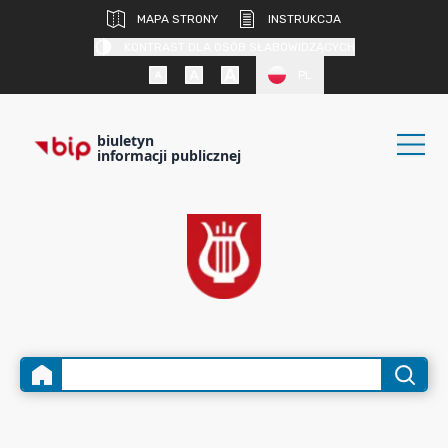
MAPA STRONY
INSTRUKCJA
KONTRAST DLA OSÓB SŁABOWIDZĄCYCH
PL
biuletyn
informacji publicznej