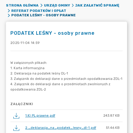
STRONA GŁÓWNA
URZĄD GMINY
JAK ZAŁATWIĆ SPRAWĘ
REFERAT PODATKÓW I OPŁAT
PODATEK LEŚNY - OSOBY PRAWNE
PODATEK LEŚNY - osoby prawne
2025-11-04 14:59
ZAŁĄCZNIKI
1.KI PL prawne.pdf
243.87 KB
2._deklaracja_na_podatek_lesny_dl-1.pdf
51.46 KB