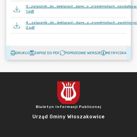
3._zalacznik_do_deklaracji_dane_o_przedmiotach_opodatkow
1.pdf
4._zalacznik_do_deklaracji_dane_o_przedmiotach_zwolniony
2.pdf
DRUKUJ
ZAPISZ DO PDF
POPRZEDNIE WERSJE
METRYCZKA
Biuletyn Informacji Publicznej
Urząd Gminy Włoszakowice