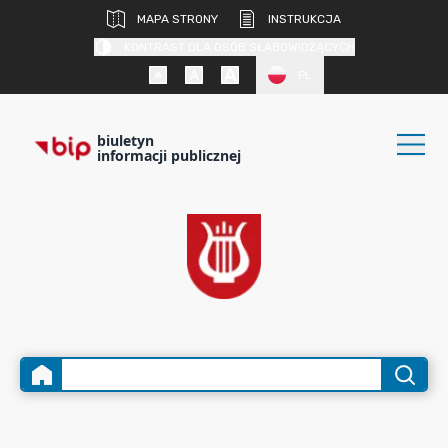
MAPA STRONY
INSTRUKCJA
KONTRAST DLA OSÓB SŁABOWIDZĄCYCH
PL
biuletyn
informacji publicznej