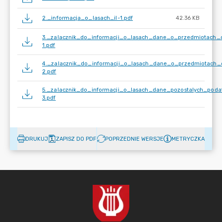
2._informacja_o_lasach_il-1.pdf
42.36 KB
3._zalacznik_do_informacji_o_lasach_dane_o_przedmiotach_
1.pdf
4._zalacznik_do_informacji_o_lasach_dane_o_przedmiotach_
2.pdf
5._zalacznik_do_informacji_o_lasach_dane_pozostalych_podat
3.pdf
DRUKUJ
ZAPISZ DO PDF
POPRZEDNIE WERSJE
METRYCZKA