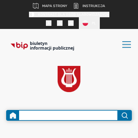
MAPA STRONY
INSTRUKCJA
KONTRAST DLA OSÓB SŁABOWIDZĄCYCH
PL
biuletyn
informacji publicznej