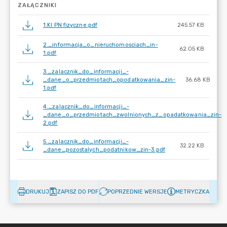
ZAŁĄCZNIKI
1.KI PN fizyczne.pdf
245.57 KB
2._informacja_o_nieruchomosciach_in-
62.05 KB
1.pdf
3._zalacznik_do_informacji_-
_dane_o_przedmiotach_opodatkowania_zin-
36.68 KB
1.pdf
4._zalacznik_do_informacji_-
_dane_o_przedmiotach_zwolnionych_z_opadatkowania_zin-
2.pdf
5._zalacznik_do_informacji_-
32.22 KB
_dane_pozostalych_podatnikow_zin-3.pdf
DRUKUJ
ZAPISZ DO PDF
POPRZEDNIE WERSJE
METRYCZKA