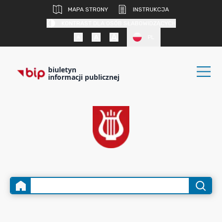
MAPA STRONY
INSTRUKCJA
KONTRAST DLA OSÓB SŁABOWIDZĄCYCH
PL
biuletyn
informacji publicznej