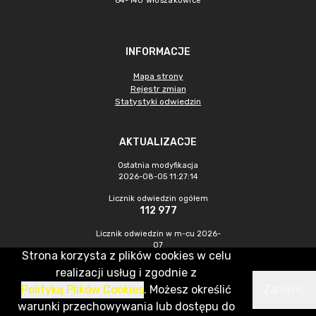
64-140 Włoszakowice
INFORMACJE
Mapa strony
Rejestr zmian
Statystyki odwiedzin
AKTUALIZACJE
Ostatnia modyfikacja
2026-08-05 11:27:14
Licznik odwiedzin ogółem
112 977
Licznik odwiedzin w m-cu 2026-
07
Strona korzysta z plików cookies w celu
307
realizacji usług i zgodnie z
Polityką Plików Cookies
. Możesz określić
Zamknij
CMS & Hosting: Nefeni Sp. z o.o.
warunki przechowywania lub dostępu do