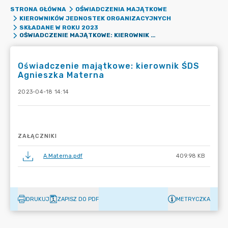
STRONA GŁÓWNA
OŚWIADCZENIA MAJĄTKOWE
KIEROWNIKÓW JEDNOSTEK ORGANIZACYJNYCH
SKŁADANE W ROKU 2023
OŚWIADCZENIE MAJĄTKOWE: KIEROWNIK ŚDS AGNIESZKA MATERNA
Oświadczenie majątkowe: kierownik ŚDS
Agnieszka Materna
2023-04-18 14:14
ZAŁĄCZNIKI
A.Materna.pdf
409.98 KB
DRUKUJ
ZAPISZ DO PDF
METRYCZKA