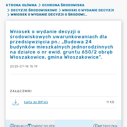
STRONA GŁÓWNA
OCHRONA ŚRODOWISKA
DECYZJE ŚRODOWISKOWE
WNIOSKI O WYDANIE DECYZJI
WNIOSEK O WYDANIE DECYZJI O ŚRODOWISKOWYCH UWARUNKOWANIACH DLA PRZEDSIĘWZIĘCIA PN.: „BUDOWA 24 BUDYNKÓW MIESZKALNYCH JEDNORODZINNYCH NA DZIAŁCE O NR EWID. GRUNTU 650/2 OBRĘB WŁOSZAKOWICE, GMINA WŁOSZAKOWICE”.
Wniosek o wydanie decyzji o
środowiskowych uwarunkowaniach dla
przedsięwzięcia pn.: „Budowa 24
budynków mieszkalnych jednorodzinnych
na działce o nr ewid. gruntu 650/2 obręb
Włoszakowice, gmina Włoszakowice”.
2025-07-14 15:19
ZAŁĄCZNIKI
karta do BIP.xls
11 KB
DRUKUJ
ZAPISZ DO PDF
METRYCZKA