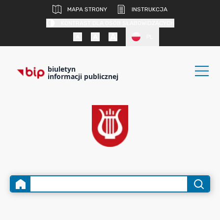
MAPA STRONY
INSTRUKCJA
KONTRAST DLA OSÓB SŁABOWIDZĄCYCH
PL
biuletyn
informacji publicznej