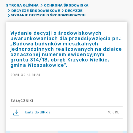
STRONA GŁÓWNA
OCHRONA ŚRODOWISKA
DECYZJE ŚRODOWISKOWE
DECYZJE
WYDANIE DECYZJI O ŚRODOWISKOWYCH UWARUNKOWANIACH DLA PRZEDSIĘWZIĘCIA PN.: „BUDOWA BUDYNKÓW MIESZKALNYCH JEDNORODZINNYCH REALIZOWANYCH NA DZIAŁCE OZNACZONEJ NUMEREM EWIDENCYJNYM GRUNTU 314/18, OBRĘB KRZYCKO WIELKIE, GMINA WŁOSZAKOWICE”.
Wydanie decyzji o środowiskowych
uwarunkowaniach dla przedsięwzięcia pn.:
„Budowa budynków mieszkalnych
jednorodzinnych realizowanych na działce
oznaczonej numerem ewidencyjnym
gruntu 314/18, obręb Krzycko Wielkie,
gmina Włoszakowice”.
2024-02-14 14:54
ZAŁĄCZNIKI
karta do BIP.xls
10.5 KB