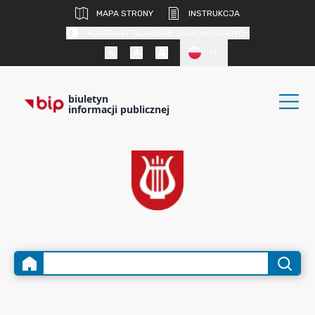
MAPA STRONY
INSTRUKCJA
KONTRAST DLA OSÓB SŁABOWIDZĄCYCH
PL
biuletyn
informacji publicznej