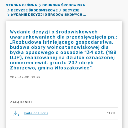
STRONA GŁÓWNA
OCHRONA ŚRODOWISKA
DECYZJE ŚRODOWISKOWE
DECYZJE
WYDANIE DECYZJI O ŚRODOWISKOWYCH UWARUNKOWANIACH DLA PRZEDSIĘWZIĘCIA PN.: „ROZBUDOWA ISTNIEJĄCEGO GOSPODARSTWA, BUDOWA OBORY WOLNOSTANOWISKOWEJ DLA BYDŁA OPASOWEGO O OBSADZIE 134 SZT. (188 DJP), REALIZOWANEJ NA DZIAŁCE OZNACZONEJ NUMEREM EWID. GRUNTU 207 OBRĘB ZBARZEWO, GMINA WŁOSZAKOWICE”.
Wydanie decyzji o środowiskowych
uwarunkowaniach dla przedsięwzięcia pn.:
„Rozbudowa istniejącego gospodarstwa,
budowa obory wolnostanowiskowej dla
bydła opasowego o obsadzie 134 szt. (188
DJP), realizowanej na działce oznaczonej
numerem ewid. gruntu 207 obręb
Zbarzewo, gmina Włoszakowice”.
2025-12-08 09:38
ZAŁĄCZNIKI
karta do BIP.xls
11 KB