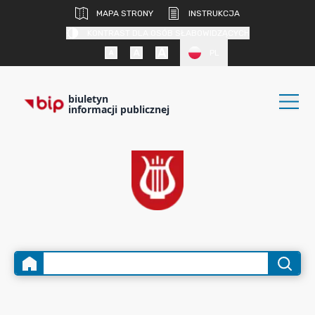
MAPA STRONY
INSTRUKCJA
KONTRAST DLA OSÓB SŁABOWIDZĄCYCH
PL
biuletyn
informacji publicznej