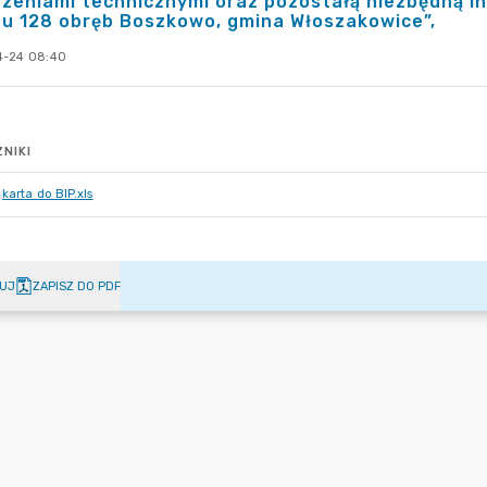
zeniami technicznymi oraz pozostałą niezbędną inf
u 128 obręb Boszkowo, gmina Włoszakowice”,
-24 08:40
NIKI
karta do BIP.xls
UJ
ZAPISZ DO PDF