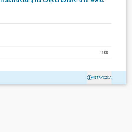
rastrukturą na części działki o nr ewid.
11 KB
METRYCZKA