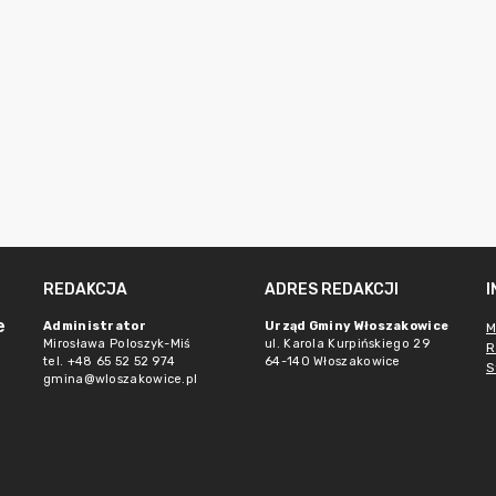
REDAKCJA
ADRES REDAKCJI
e
Administrator
Urząd Gminy Włoszakowice
M
Mirosława Poloszyk-Miś
ul. Karola Kurpińskiego 29
R
tel. +48 65 52 52 974
64-140 Włoszakowice
S
gmina@wloszakowice.pl