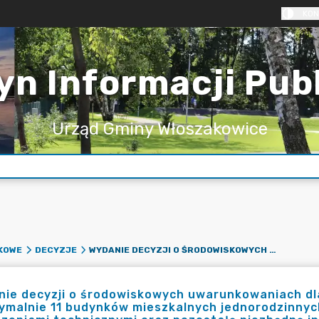
KON
yn Informacji Pub
Urząd Gminy Włoszakowice
WYDANIE DECYZJI O ŚRODOWISKOWYCH UWARUNKOWANIACH DLA PRZEDSIĘWZIĘCIA PN.: „BUDOWA MAKSYMALNIE 11 BUDYNKÓW MIESZKALNYCH JEDNORODZINNYCH WOLNOSTOJĄCYCH WRAZ Z INSTALACJAMI I URZĄDZENIAMI TECHNICZNYMI ORAZ POZOSTAŁĄ NIEZBĘDNĄ INFRASTRUKTURĄ NA CZĘŚCI DZIAŁKI O NR EWID. GRUNTU 128 OBRĘB BOSZKOWO, GMINA WŁOSZAKOWICE”,
KOWE
DECYZJE
ie decyzji o środowiskowych uwarunkowaniach dla
malnie 11 budynków mieszkalnych jednorodzinnych