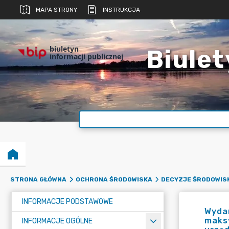
MAPA STRONY
INSTRUKCJA
biuletyn
Biulet
informacji publicznej
STRONA GŁÓWNA
OCHRONA ŚRODOWISKA
DECYZJE ŚRODOWIS
INFORMACJE PODSTAWOWE
Wydan
maksy
INFORMACJE OGÓLNE