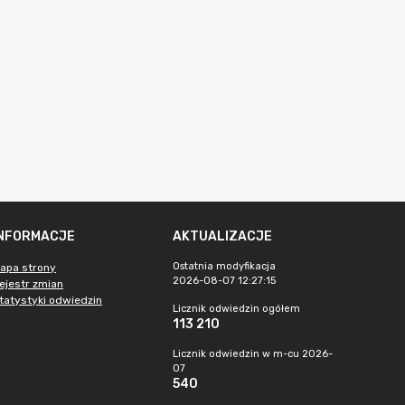
INFORMACJE
AKTUALIZACJE
Ostatnia modyfikacja
apa strony
2026-08-07 12:27:15
ejestr zmian
tatystyki odwiedzin
Licznik odwiedzin ogółem
113 210
Licznik odwiedzin w m-cu 2026-
07
540