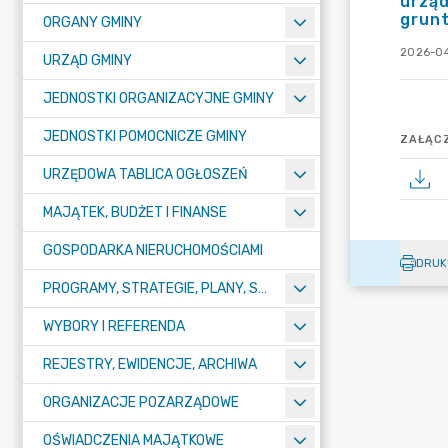
urząd
grunt
ORGANY GMINY
2026-04
URZĄD GMINY
JEDNOSTKI ORGANIZACYJNE GMINY
JEDNOSTKI POMOCNICZE GMINY
ZAŁĄCZ
URZĘDOWA TABLICA OGŁOSZEŃ
MAJĄTEK, BUDŻET I FINANSE
GOSPODARKA NIERUCHOMOŚCIAMI
DRUK
PROGRAMY, STRATEGIE, PLANY, SPRAWOZDANIA I OPRACOWANIA
WYBORY I REFERENDA
REJESTRY, EWIDENCJE, ARCHIWA
ORGANIZACJE POZARZĄDOWE
OŚWIADCZENIA MAJĄTKOWE