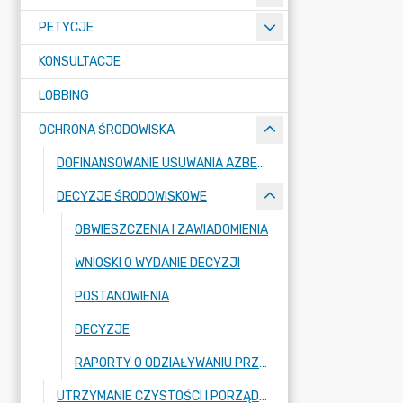
PETYCJE
KONSULTACJE
LOBBING
OCHRONA ŚRODOWISKA
DOFINANSOWANIE USUWANIA AZBESTU
DECYZJE ŚRODOWISKOWE
OBWIESZCZENIA I ZAWIADOMIENIA
WNIOSKI O WYDANIE DECYZJI
POSTANOWIENIA
DECYZJE
RAPORTY O ODZIAŁYWANIU PRZEDSIĘWZIĘĆ NA ŚRODOWISKO
UTRZYMANIE CZYSTOŚCI I PORZĄDKU