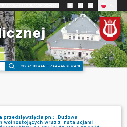
TRAST DLA OSÓB SŁABOWIDZĄCYCH
PL
licznej
WYSZUKIWANIE ZAAWANSOWANE
 przedsięwzięcia pn.: „Budowa
 wolnostojących wraz z instalacjami i