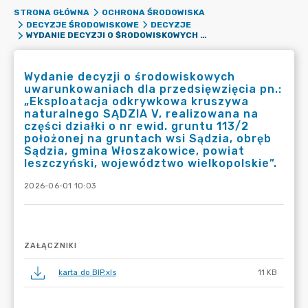
STRONA GŁÓWNA
OCHRONA ŚRODOWISKA
DECYZJE ŚRODOWISKOWE
DECYZJE
WYDANIE DECYZJI O ŚRODOWISKOWYCH UWARUNKOWANIACH DLA PRZEDSIĘWZIĘCIA PN.: „EKSPLOATACJA ODKRYWKOWA KRUSZYWA NATURALNEGO SĄDZIA V, REALIZOWANA NA CZĘŚCI DZIAŁKI O NR EWID. GRUNTU 113/2 POŁOŻONEJ NA GRUNTACH WSI SĄDZIA, OBRĘB SĄDZIA, GMINA WŁOSZAKOWICE, POWIAT LESZCZYŃSKI, WOJEWÓDZTWO WIELKOPOLSKIE”.
Wydanie decyzji o środowiskowych
uwarunkowaniach dla przedsięwzięcia pn.:
„Eksploatacja odkrywkowa kruszywa
naturalnego SĄDZIA V, realizowana na
części działki o nr ewid. gruntu 113/2
położonej na gruntach wsi Sądzia, obręb
Sądzia, gmina Włoszakowice, powiat
leszczyński, województwo wielkopolskie”.
2026-06-01 10:03
ZAŁĄCZNIKI
karta do BIP.xls
11 KB