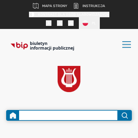
MAPA STRONY
INSTRUKCJA
KONTRAST DLA OSÓB SŁABOWIDZĄCYCH
PL
biuletyn
informacji publicznej