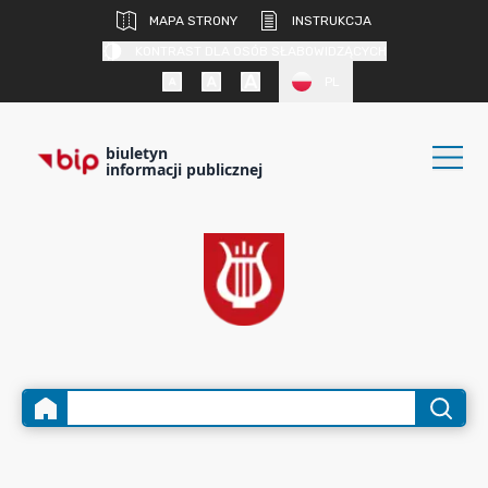
MAPA STRONY
INSTRUKCJA
KONTRAST DLA OSÓB SŁABOWIDZĄCYCH
PL
biuletyn
informacji publicznej