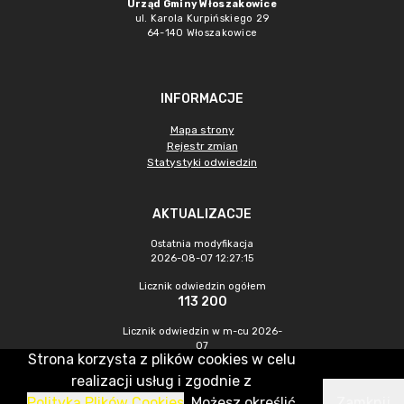
Urząd Gminy Włoszakowice
ul. Karola Kurpińskiego 29
64-140 Włoszakowice
INFORMACJE
Mapa strony
Rejestr zmian
Statystyki odwiedzin
AKTUALIZACJE
Ostatnia modyfikacja
2026-08-07 12:27:15
Licznik odwiedzin ogółem
113 200
Licznik odwiedzin w m-cu 2026-
07
Strona korzysta z plików cookies w celu
530
realizacji usług i zgodnie z
Polityką Plików Cookies
. Możesz określić
Zamknij
CMS & Hosting: Nefeni Sp. z o.o.