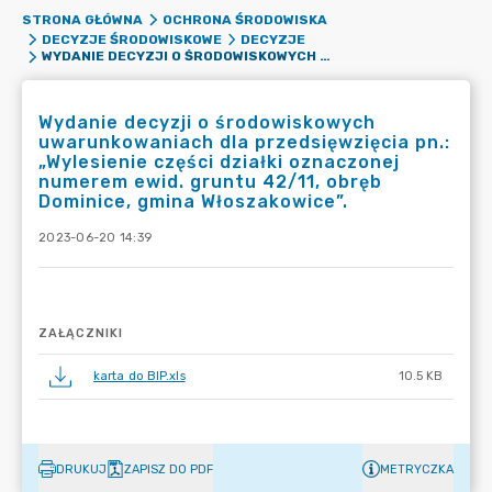
STRONA GŁÓWNA
OCHRONA ŚRODOWISKA
DECYZJE ŚRODOWISKOWE
DECYZJE
WYDANIE DECYZJI O ŚRODOWISKOWYCH UWARUNKOWANIACH DLA PRZEDSIĘWZIĘCIA PN.: „WYLESIENIE CZĘŚCI DZIAŁKI OZNACZONEJ NUMEREM EWID. GRUNTU 42/11, OBRĘB DOMINICE, GMINA WŁOSZAKOWICE”.
Wydanie decyzji o środowiskowych
uwarunkowaniach dla przedsięwzięcia pn.:
„Wylesienie części działki oznaczonej
numerem ewid. gruntu 42/11, obręb
Dominice, gmina Włoszakowice”.
2023-06-20 14:39
ZAŁĄCZNIKI
karta do BIP.xls
10.5 KB
DRUKUJ
ZAPISZ DO PDF
METRYCZKA