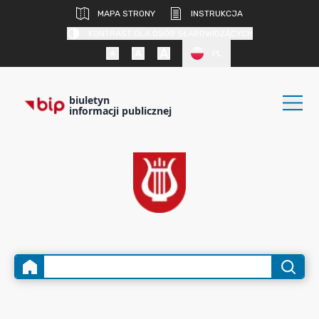
MAPA STRONY
INSTRUKCJA
KONTRAST DLA OSÓB SŁABOWIDZĄCYCH
PL
biuletyn
informacji publicznej