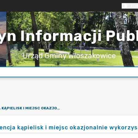
KON
yn Informacji Pub
Urząd Gminy Włoszakowice
EWIDENCJA KĄPIELISK I MIEJSC OKAZJONALNIE WYKORZYSTANYCH DO KĄPIELI
encja kąpielisk i miejsc okazjonalnie wykorzys