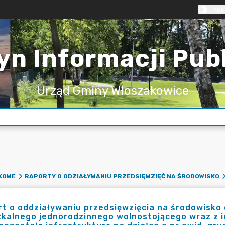
KON
yn Informacji Pub
Urząd Gminy Włoszakowice
KOWE
RAPORTY O ODZIAŁYWANIU PRZEDSIĘWZIĘĆ NA ŚRODOWISKO
t o oddziaływaniu przedsięwzięcia na środowisko 
kalnego jednorodzinnego wolnostojącego wraz z i