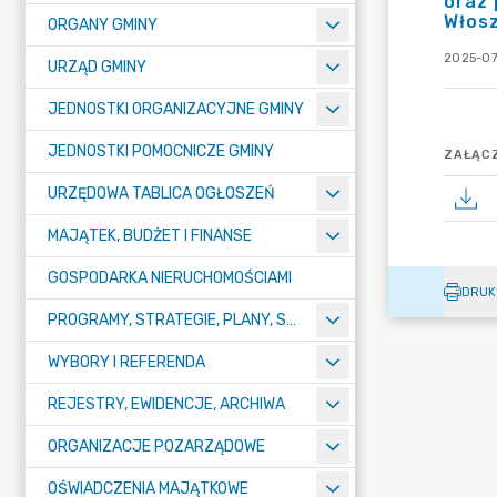
oraz 
Włosz
ORGANY GMINY
2025-07
URZĄD GMINY
JEDNOSTKI ORGANIZACYJNE GMINY
JEDNOSTKI POMOCNICZE GMINY
ZAŁĄCZ
URZĘDOWA TABLICA OGŁOSZEŃ
MAJĄTEK, BUDŻET I FINANSE
GOSPODARKA NIERUCHOMOŚCIAMI
DRUK
PROGRAMY, STRATEGIE, PLANY, SPRAWOZDANIA I OPRACOWANIA
WYBORY I REFERENDA
REJESTRY, EWIDENCJE, ARCHIWA
ORGANIZACJE POZARZĄDOWE
OŚWIADCZENIA MAJĄTKOWE