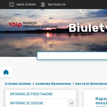
MAPA STRONY
INSTRUKCJA
biuletyn
Biulet
informacji publicznej
STRONA GŁÓWNA
OCHRONA ŚRODOWISKA
DECYZJE ŚRODOWIS
INFORMACJE PODSTAWOWE
Rapor
miesz
INFORMACJE OGÓLNE