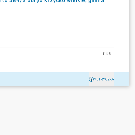
untu 584/3 obręb Krzycko Wielkie, gmina
11 KB
METRYCZKA