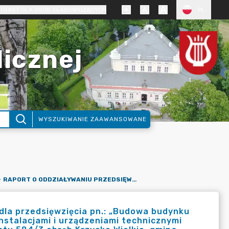
TRAST DLA OSÓB SŁABOWIDZĄCYCH
PL
licznej
WYSZUKIWANIE ZAAWANSOWANE
RAPORT O ODDZIAŁYWANIU PRZEDSIĘWZIĘCIA NA ŚRODOWISKO DLA PRZEDSIĘWZIĘCIA PN.: „BUDOWA BUDYNKU MIESZKALNEGO JEDNORODZINNEGO WOLNOSTOJĄCEGO WRAZ Z INSTALACJAMI I URZĄDZENIAMI TECHNICZNYMI ORAZ POZOSTAŁĄ INFRASTRUKTURĄ NA DZIAŁCE O NR EWID. GRUNTU 584/3 OBRĘB KRZYCKO WIELKIE, GMINA WŁOSZAKOWICE”.
dla przedsięwzięcia pn.: „Budowa budynku
nstalacjami i urządzeniami technicznymi