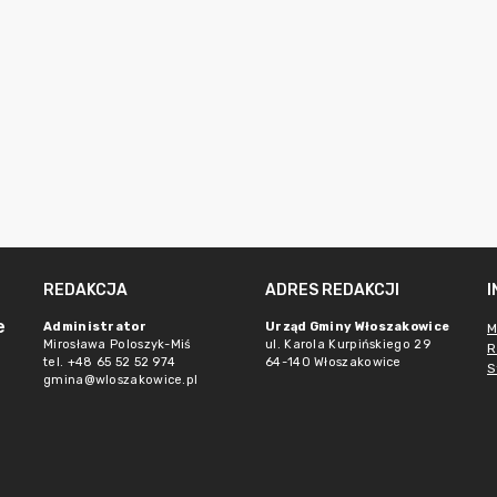
REDAKCJA
ADRES REDAKCJI
e
Administrator
Urząd Gminy Włoszakowice
M
Mirosława Poloszyk-Miś
ul. Karola Kurpińskiego 29
R
tel. +48 65 52 52 974
64-140 Włoszakowice
S
gmina@wloszakowice.pl