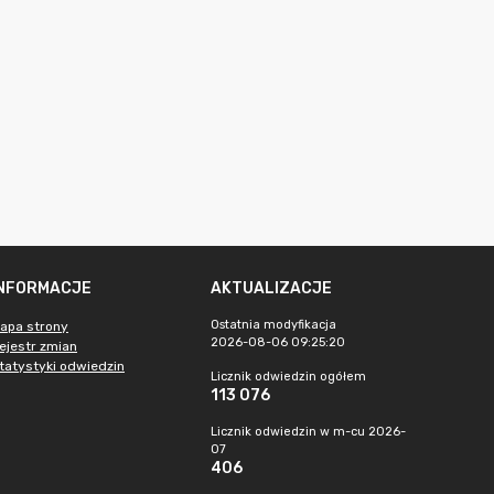
INFORMACJE
AKTUALIZACJE
Ostatnia modyfikacja
apa strony
2026-08-06 09:25:20
ejestr zmian
tatystyki odwiedzin
Licznik odwiedzin ogółem
113 076
Licznik odwiedzin w m-cu 2026-
07
406