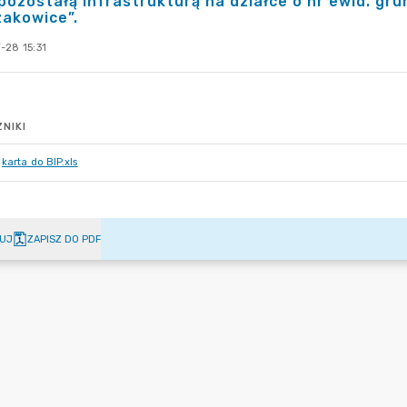
pozostałą infrastrukturą na działce o nr ewid. gr
akowice”.
-28 15:31
NIKI
karta do BIP.xls
UJ
ZAPISZ DO PDF