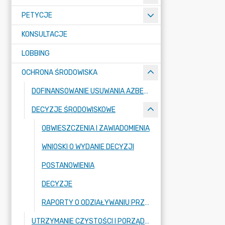
PETYCJE
KONSULTACJE
LOBBING
OCHRONA ŚRODOWISKA
DOFINANSOWANIE USUWANIA AZBESTU
DECYZJE ŚRODOWISKOWE
OBWIESZCZENIA I ZAWIADOMIENIA
WNIOSKI O WYDANIE DECYZJI
POSTANOWIENIA
DECYZJE
RAPORTY O ODZIAŁYWANIU PRZEDSIĘWZIĘĆ NA ŚRODOWISKO
UTRZYMANIE CZYSTOŚCI I PORZĄDKU