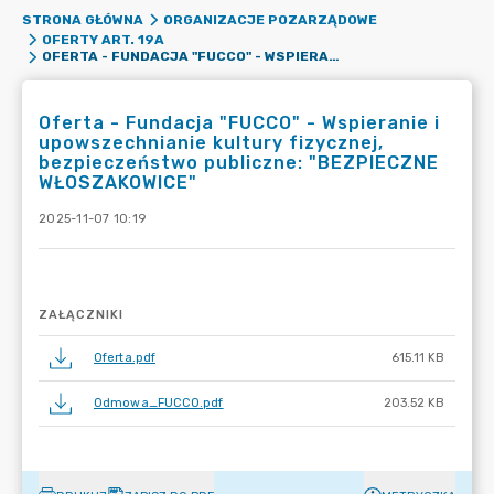
STRONA GŁÓWNA
ORGANIZACJE POZARZĄDOWE
OFERTY ART. 19A
OFERTA - FUNDACJA "FUCCO" - WSPIERANIE I UPOWSZECHNIANIE KULTURY FIZYCZNEJ, BEZPIECZEŃSTWO PUBLICZNE: "BEZPIECZNE WŁOSZAKOWICE"
Oferta - Fundacja "FUCCO" - Wspieranie i
upowszechnianie kultury fizycznej,
bezpieczeństwo publiczne: "BEZPIECZNE
WŁOSZAKOWICE"
2025-11-07 10:19
ZAŁĄCZNIKI
Oferta.pdf
615.11 KB
Odmowa_FUCCO.pdf
203.52 KB