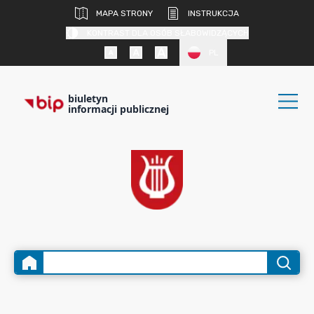
MAPA STRONY
INSTRUKCJA
KONTRAST DLA OSÓB SŁABOWIDZĄCYCH
PL
biuletyn
informacji publicznej