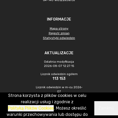
64-140 Włoszakowice
INFORMACJE
Mapa strony
Rejestr zmian
Statystyki odwiedzin
AKTUALIZACJE
Ostatnia modyfikacja
2026-08-07 12:27:15
Licznik odwiedzin ogółem
113 153
Licznik odwiedzin w m-cu 2026-
07
Strona korzysta z plików cookies w celu
483
realizacji usług i zgodnie z
Polityką Plików Cookies
. Możesz określić
Zamknij
CMS & Hosting: Nefeni Sp. z o.o.
warunki przechowywania lub dostępu do