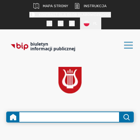
MAPA STRONY
INSTRUKCJA
KONTRAST DLA OSÓB SŁABOWIDZĄCYCH
PL
biuletyn
informacji publicznej