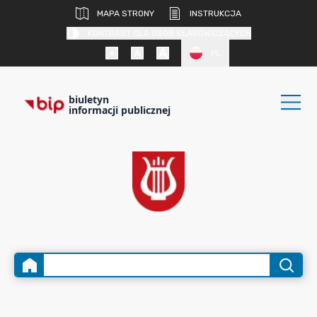
MAPA STRONY
INSTRUKCJA
KONTRAST DLA OSÓB SŁABOWIDZĄCYCH
PL
biuletyn
informacji publicznej