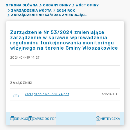
STRONA GŁÓWNA
ORGANY GMINY
WÓJT GMINY
ZARZĄDZENIA WÓJTA
2024 ROK
ZARZĄDZENIE NR 53/2024 ZMIENIAJĄCE ZARZĄDZENIE W SPRAWIE WPROWADZENIA REGULAMINU FUNKCJONOWANIA MONITORINGU WIZYJNEGO NA TERENIE GMINY WŁOSZAKOWICE
Zarządzenie Nr 53/2024 zmieniające
zarządzenie w sprawie wprowadzenia
regulaminu funkcjonowania monitoringu
wizyjnego na terenie Gminy Włoszakowice
2024-04-19 14:27
ZAŁĄCZNIKI
Zarządzenie Nr 53.2024.pdf
595.14 KB
DRUKUJ
ZAPISZ DO PDF
METRYCZKA