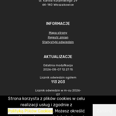
ul. Karola Kurpińskiego 29
64-140 Włoszakowice
INFORMACJE
Mapa strony
Rejestr zmian
Statystyki odwiedzin
AKTUALIZACJE
Ostatnia modyfikacja
2026-08-07 12:27:15
Licznik odwiedzin ogółem
113 203
Licznik odwiedzin w m-cu 2026-
07
Strona korzysta z plików cookies w celu
533
realizacji usług i zgodnie z
Polityką Plików Cookies
. Możesz określić
Zamknij
CMS & Hosting: Nefeni Sp. z o.o.