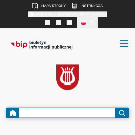
MAPA STRONY
INSTRUKCJA
KONTRAST DLA OSÓB SŁABOWIDZĄCYCH
PL
biuletyn
informacji publicznej