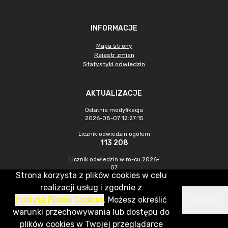
INFORMACJE
Mapa strony
Rejestr zmian
Statystyki odwiedzin
AKTUALIZACJE
Ostatnia modyfikacja
2026-08-07 12:27:15
Licznik odwiedzin ogółem
113 208
Licznik odwiedzin w m-cu 2026-
07
Strona korzysta z plików cookies w celu
538
realizacji usług i zgodnie z
Polityką Plików Cookies
. Możesz określić
Zamknij
CMS & Hosting: Nefeni Sp. z o.o.
warunki przechowywania lub dostępu do
plików cookies w Twojej przeglądarce