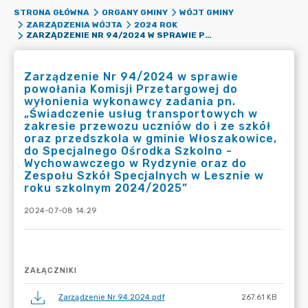
STRONA GŁÓWNA
ORGANY GMINY
WÓJT GMINY
ZARZĄDZENIA WÓJTA
2024 ROK
ZARZĄDZENIE NR 94/2024 W SPRAWIE POWOŁANIA KOMISJI PRZETARGOWEJ DO WYŁONIENIA WYKONAWCY ZADANIA PN. „ŚWIADCZENIE USŁUG TRANSPORTOWYCH W ZAKRESIE PRZEWOZU UCZNIÓW DO I ZE SZKÓŁ ORAZ PRZEDSZKOLA W GMINIE WŁOSZAKOWICE, DO SPECJALNEGO OŚRODKA SZKOLNO - WYCHOWAWCZEGO W RYDZYNIE ORAZ DO ZESPOŁU SZKÓŁ SPECJALNYCH W LESZNIE W ROKU SZKOLNYM 2024/2025”
Zarządzenie Nr 94/2024 w sprawie
powołania Komisji Przetargowej do
wyłonienia wykonawcy zadania pn.
„Świadczenie usług transportowych w
zakresie przewozu uczniów do i ze szkół
oraz przedszkola w gminie Włoszakowice,
do Specjalnego Ośrodka Szkolno -
Wychowawczego w Rydzynie oraz do
Zespołu Szkół Specjalnych w Lesznie w
roku szkolnym 2024/2025”
2024-07-08 14:29
ZAŁĄCZNIKI
Zarządzenie Nr 94.2024.pdf
267.61 KB