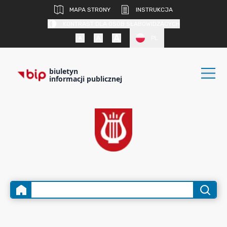
MAPA STRONY
INSTRUKCJA
KONTRAST DLA OSÓB SŁABOWIDZĄCYCH
PL
biuletyn
informacji publicznej