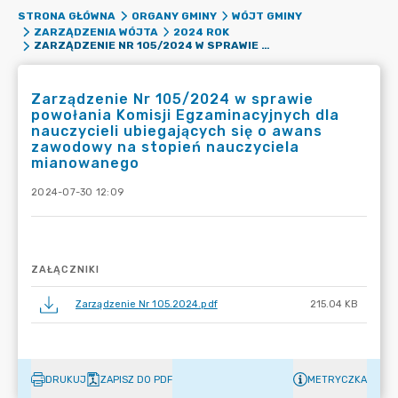
STRONA GŁÓWNA
ORGANY GMINY
WÓJT GMINY
ZARZĄDZENIA WÓJTA
2024 ROK
ZARZĄDZENIE NR 105/2024 W SPRAWIE POWOŁANIA KOMISJI EGZAMINACYJNYCH DLA NAUCZYCIELI UBIEGAJĄCYCH SIĘ O AWANS ZAWODOWY NA STOPIEŃ NAUCZYCIELA MIANOWANEGO
Zarządzenie Nr 105/2024 w sprawie
powołania Komisji Egzaminacyjnych dla
nauczycieli ubiegających się o awans
zawodowy na stopień nauczyciela
mianowanego
2024-07-30 12:09
ZAŁĄCZNIKI
Zarządzenie Nr 105.2024.pdf
215.04 KB
DRUKUJ
ZAPISZ DO PDF
METRYCZKA