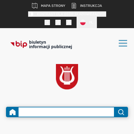
MAPA STRONY
INSTRUKCJA
KONTRAST DLA OSÓB SŁABOWIDZĄCYCH
PL
biuletyn
informacji publicznej