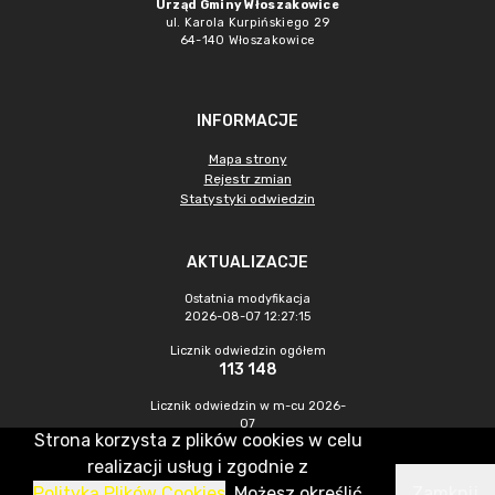
Urząd Gminy Włoszakowice
ul. Karola Kurpińskiego 29
64-140 Włoszakowice
INFORMACJE
Mapa strony
Rejestr zmian
Statystyki odwiedzin
AKTUALIZACJE
Ostatnia modyfikacja
2026-08-07 12:27:15
Licznik odwiedzin ogółem
113 148
Licznik odwiedzin w m-cu 2026-
07
Strona korzysta z plików cookies w celu
478
realizacji usług i zgodnie z
Polityką Plików Cookies
. Możesz określić
Zamknij
CMS & Hosting: Nefeni Sp. z o.o.