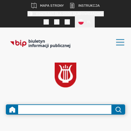
MAPA STRONY
INSTRUKCJA
KONTRAST DLA OSÓB SŁABOWIDZĄCYCH
PL
biuletyn
informacji publicznej