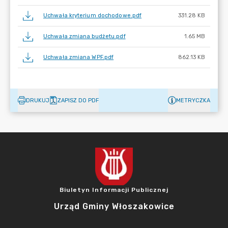
Uchwała kryterium dochodowe.pdf
331.28 KB
Uchwała zmiana budżetu.pdf
1.65 MB
Uchwała zmiana WPF.pdf
862.13 KB
DRUKUJ
ZAPISZ DO PDF
METRYCZKA
Biuletyn Informacji Publicznej
Urząd Gminy Włoszakowice