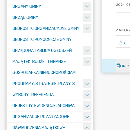
2024-05
ORGANY GMINY
URZĄD GMINY
JEDNOSTKI ORGANIZACYJNE GMINY
ZAŁĄCZ
JEDNOSTKI POMOCNICZE GMINY
URZĘDOWA TABLICA OGŁOSZEŃ
MAJĄTEK, BUDŻET I FINANSE
DRUK
GOSPODARKA NIERUCHOMOŚCIAMI
PROGRAMY, STRATEGIE, PLANY, SPRAWOZDANIA I OPRACOWANIA
WYBORY I REFERENDA
REJESTRY, EWIDENCJE, ARCHIWA
ORGANIZACJE POZARZĄDOWE
OŚWIADCZENIA MAJĄTKOWE