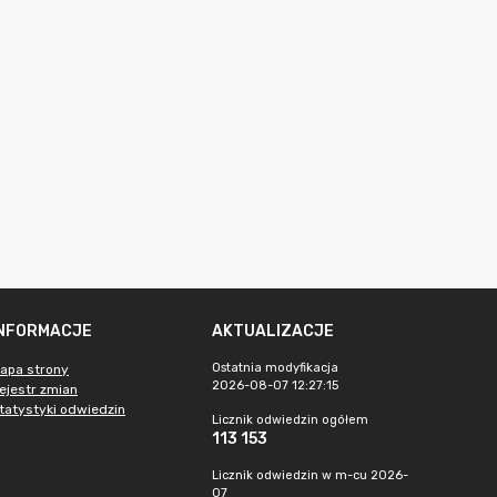
INFORMACJE
AKTUALIZACJE
Ostatnia modyfikacja
apa strony
2026-08-07 12:27:15
ejestr zmian
tatystyki odwiedzin
Licznik odwiedzin ogółem
113 153
Licznik odwiedzin w m-cu 2026-
07