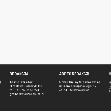
REDAKCJA
ADRES REDAKCJI
e
Administrator
Urząd Gminy Włoszakowice
M
Mirosława Poloszyk-Miś
ul. Karola Kurpińskiego 29
R
tel. +48 65 52 52 974
64-140 Włoszakowice
S
gmina@wloszakowice.pl