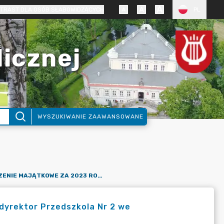
TRAST DLA OSÓB SŁABOWIDZĄCYCH
PL
licznej
WYSZUKIWANIE ZAAWANSOWANE
OŚWIADCZENIE MAJĄTKOWE ZA 2023 ROK: MARZENA KLEINA - DYREKTOR PRZEDSZKOLA NR 2 WE WŁOSZAKOWICACH
dyrektor Przedszkola Nr 2 we