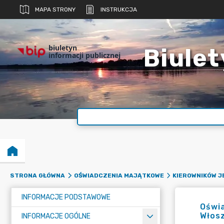
MAPA STRONY
INSTRUKCJA
biuletyn
Biulet
informacji publicznej
STRONA GŁÓWNA
OŚWIADCZENIA MAJĄTKOWE
KIEROWNIKÓW 
INFORMACJE PODSTAWOWE
Oświa
Włos
INFORMACJE OGÓLNE