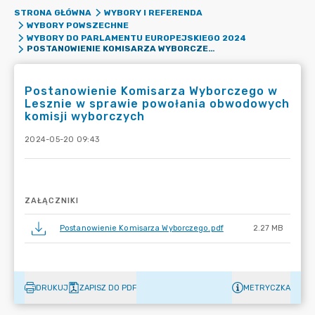
STRONA GŁÓWNA
WYBORY I REFERENDA
WYBORY POWSZECHNE
WYBORY DO PARLAMENTU EUROPEJSKIEGO 2024
POSTANOWIENIE KOMISARZA WYBORCZEGO W LESZNIE W SPRAWIE POWOŁANIA OBWODOWYCH KOMISJI WYBORCZYCH
Postanowienie Komisarza Wyborczego w
Lesznie w sprawie powołania obwodowych
komisji wyborczych
2024-05-20 09:43
ZAŁĄCZNIKI
Postanowienie Komisarza Wyborczego.pdf
2.27 MB
DRUKUJ
ZAPISZ DO PDF
METRYCZKA