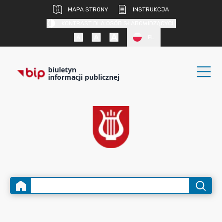
MAPA STRONY
INSTRUKCJA
KONTRAST DLA OSÓB SŁABOWIDZĄCYCH
PL
biuletyn
informacji publicznej