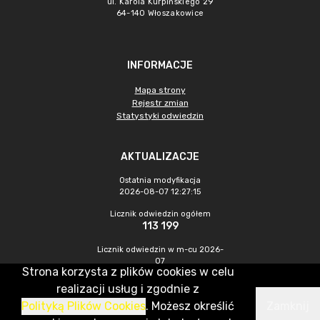
ul. Karola Kurpińskiego 29
64-140 Włoszakowice
INFORMACJE
Mapa strony
Rejestr zmian
Statystyki odwiedzin
AKTUALIZACJE
Ostatnia modyfikacja
2026-08-07 12:27:15
Licznik odwiedzin ogółem
113 199
Licznik odwiedzin w m-cu 2026-
07
Strona korzysta z plików cookies w celu
529
realizacji usług i zgodnie z
Polityką Plików Cookies
. Możesz określić
Zamknij
CMS & Hosting: Nefeni Sp. z o.o.