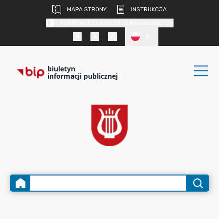
MAPA STRONY
INSTRUKCJA
KONTRAST DLA OSÓB SŁABOWIDZĄCYCH
PL
biuletyn
informacji publicznej