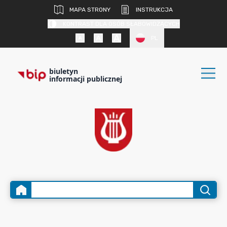
MAPA STRONY
INSTRUKCJA
KONTRAST DLA OSÓB SŁABOWIDZĄCYCH
PL
biuletyn
informacji publicznej