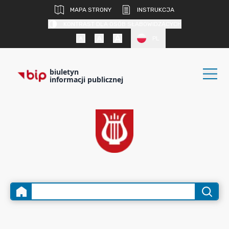
MAPA STRONY
INSTRUKCJA
KONTRAST DLA OSÓB SŁABOWIDZĄCYCH
PL
biuletyn
informacji publicznej