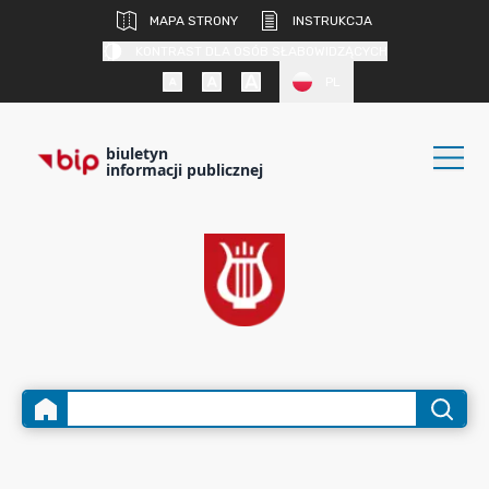
MAPA STRONY
INSTRUKCJA
KONTRAST DLA OSÓB SŁABOWIDZĄCYCH
PL
biuletyn
informacji publicznej