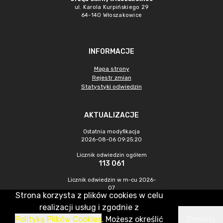
ul. Karola Kurpińskiego 29
64-140 Włoszakowice
INFORMACJE
Mapa strony
Rejestr zmian
Statystyki odwiedzin
AKTUALIZACJE
Ostatnia modyfikacja
2026-08-06 09:25:20
Licznik odwiedzin ogółem
113 061
Licznik odwiedzin w m-cu 2026-
07
Strona korzysta z plików cookies w celu
391
realizacji usług i zgodnie z
Polityką Plików Cookies
. Możesz określić
Zamknij
CMS & Hosting: Nefeni Sp. z o.o.