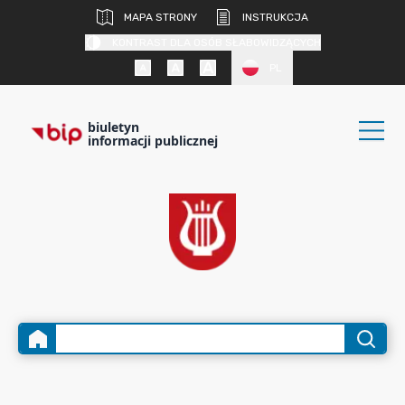
MAPA STRONY
INSTRUKCJA
KONTRAST DLA OSÓB SŁABOWIDZĄCYCH
PL
biuletyn
informacji publicznej