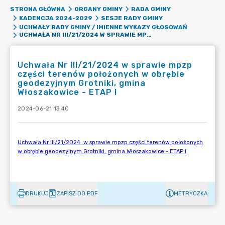
STRONA GŁÓWNA
ORGANY GMINY
RADA GMINY
KADENCJA 2024-2029
SESJE RADY GMINY
UCHWAŁY RADY GMINY / IMIENNE WYKAZY GŁOSOWAŃ
UCHWAŁA NR III/21/2024 W SPRAWIE MPZP CZĘŚCI TERENÓW POŁOŻONYCH W OBRĘBIE GEODEZYJNYM GROTNIKI, GMINA WŁOSZAKOWICE - ETAP I
Uchwała Nr III/21/2024 w sprawie mpzp
części terenów położonych w obrębie
geodezyjnym Grotniki, gmina
Włoszakowice - ETAP I
2024-06-21 13:40
DRUKUJ
ZAPISZ DO PDF
METRYCZKA