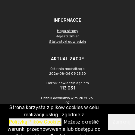
INFORMACJE
Mapa strony
Rejestr zmian
Statystyki odwiedzin
AKTUALIZACJE
Ostatnia modyfikacja
2026-08-06 09:25:20
Licznik odwiedzin ogółem
113 031
Licznik odwiedzin w m-cu 2026-
07
Strona korzysta z plików cookies w celu
361
realizacji usług i zgodnie z
Polityką Plików Cookies
. Możesz określić
Zamknij
CMS & Hosting: Nefeni Sp. z o.o.
warunki przechowywania lub dostępu do