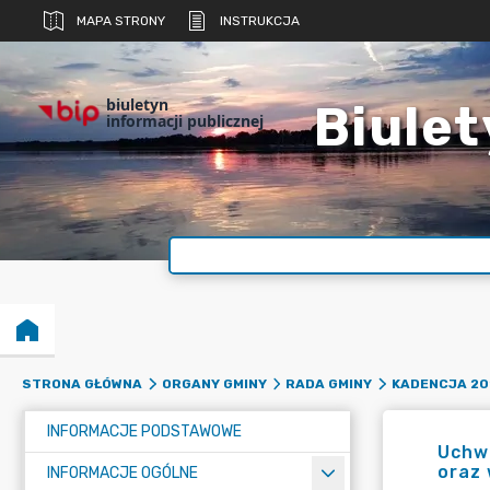
MAPA STRONY
INSTRUKCJA
biuletyn
Biulet
informacji publicznej
STRONA GŁÓWNA
ORGANY GMINY
RADA GMINY
KADENCJA 20
INFORMACJE PODSTAWOWE
Uchw
oraz
INFORMACJE OGÓLNE