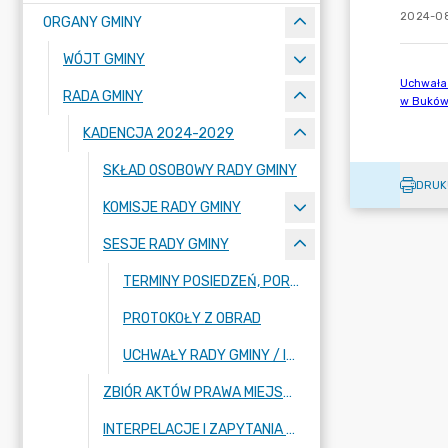
2024-08
ORGANY GMINY
WÓJT GMINY
RADA GMINY
KADENCJA 2024-2029
SKŁAD OSOBOWY RADY GMINY
DRUK
KOMISJE RADY GMINY
SESJE RADY GMINY
TERMINY POSIEDZEŃ, PORZĄDKI OBRAD WRAZ Z PROJEKTAMI UCHWAŁ
PROTOKOŁY Z OBRAD
UCHWAŁY RADY GMINY / IMIENNE WYKAZY GŁOSOWAŃ
ZBIÓR AKTÓW PRAWA MIEJSCOWEGO
INTERPELACJE I ZAPYTANIA RADNYCH