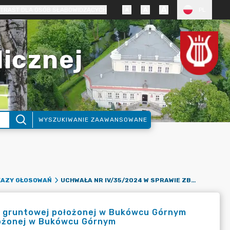
TRAST DLA OSÓB SŁABOWIDZĄCYCH
PL
licznej
WYSZUKIWANIE ZAAWANSOWANE
UCHWAŁA NR IV/35/2024 W SPRAWIE ZBYCIA NIERUCHOMOŚCI GRUNTOWEJ POŁOŻONEJ W BUKÓWCU GÓRNYM ORAZ WYRAŻENIA ZGODY NA OBCIĄŻENIE NIERUCHOMOŚCI POŁOŻONEJ W BUKÓWCU GÓRNYM
YKAZY GŁOSOWAŃ
i gruntowej położonej w Bukówcu Górnym
łożonej w Bukówcu Górnym