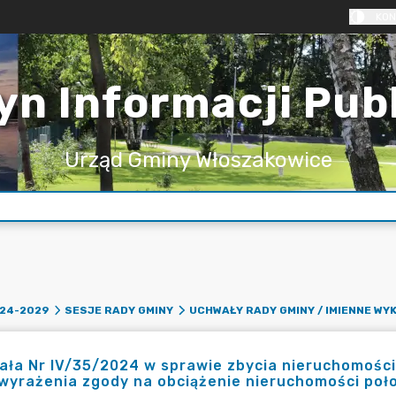
KON
yn Informacji Pub
Urząd Gminy Włoszakowice
24-2029
SESJE RADY GMINY
UCHWAŁY RADY GMINY / IMIENNE W
ała Nr IV/35/2024 w sprawie zbycia nieruchomośc
 wyrażenia zgody na obciążenie nieruchomości po