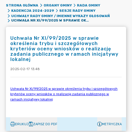
STRONA GŁÓWNA
ORGANY GMINY
RADA GMINY
KADENCJA 2024-2029
SESJE RADY GMINY
UCHWAŁY RADY GMINY / IMIENNE WYKAZY GŁOSOWAŃ
UCHWAŁA NR XI/99/2025 W SPRAWIE OKREŚLENIA TRYBU I SZCZEGÓŁOWYCH KRYTERIÓW OCENY WNIOSKÓW O REALIZACJĘ ZADANIA PUBLICZNEGO W RAMACH INICJATYWY LOKALNEJ
Uchwała Nr XI/99/2025 w sprawie
określenia trybu i szczegółowych
kryteriów oceny wniosków o realizację
zadania publicznego w ramach inicjatywy
lokalnej
2025-02-17 13:48
DRUKUJ
ZAPISZ DO PDF
METRYCZKA