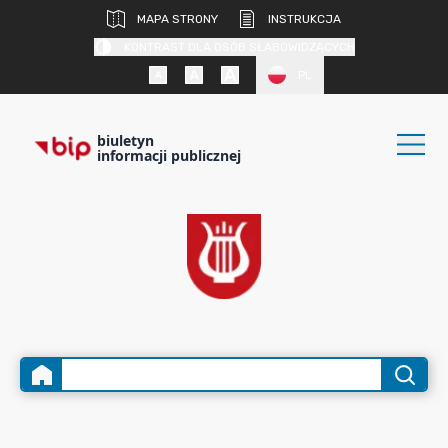
MAPA STRONY
INSTRUKCJA
KONTRAST DLA OSÓB SŁABOWIDZĄCYCH
PL
biuletyn
informacji publicznej