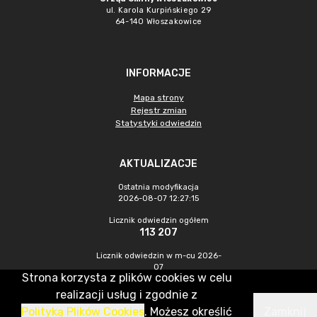
ul. Karola Kurpińskiego 29
64-140 Włoszakowice
INFORMACJE
Mapa strony
Rejestr zmian
Statystyki odwiedzin
AKTUALIZACJE
Ostatnia modyfikacja
2026-08-07 12:27:15
Licznik odwiedzin ogółem
113 207
Licznik odwiedzin w m-cu 2026-
07
Strona korzysta z plików cookies w celu
537
realizacji usług i zgodnie z
Polityką Plików Cookies
. Możesz określić
Zamknij
CMS & Hosting: Nefeni Sp. z o.o.