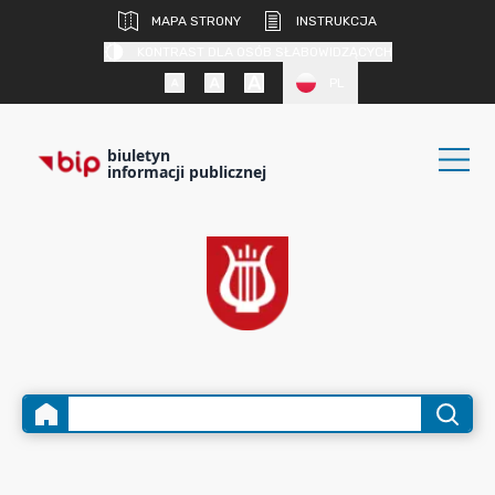
MAPA STRONY
INSTRUKCJA
KONTRAST DLA OSÓB SŁABOWIDZĄCYCH
PL
biuletyn
informacji publicznej