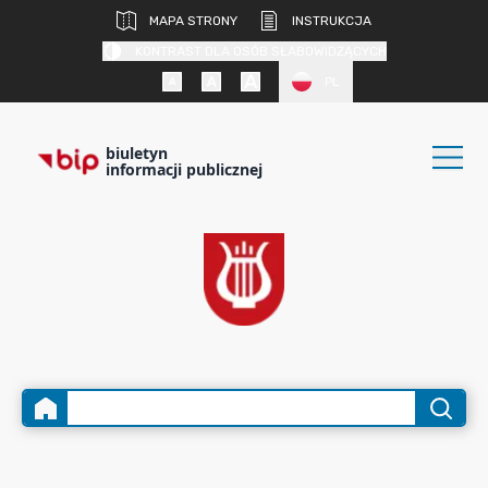
MAPA STRONY
INSTRUKCJA
KONTRAST DLA OSÓB SŁABOWIDZĄCYCH
PL
biuletyn
informacji publicznej