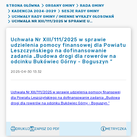
STRONA GŁÓWNA
ORGANY GMINY
RADA GMINY
KADENCJA 2024-2029
SESJE RADY GMINY
UCHWAŁY RADY GMINY / IMIENNE WYKAZY GŁOSOWAŃ
UCHWAŁA NR XIII/111/2025 W SPRAWIE UDZIELENIA POMOCY FINANSOWEJ DLA POWIATU LESZCZYŃSKIEGO NA DOFINANSOWANIE ZADANIA „BUDOWA DROGI DLA ROWERÓW NA ODCINKU BUKÓWIEC GÓRNY - BOGUSZYN ”
Uchwała Nr XIII/111/2025 w sprawie
udzielenia pomocy finansowej dla Powiatu
Leszczyńskiego na dofinansowanie
zadania „Budowa drogi dla rowerów na
odcinku Bukówiec Górny - Boguszyn ”
2025-04-30 13:32
DRUKUJ
ZAPISZ DO PDF
METRYCZKA