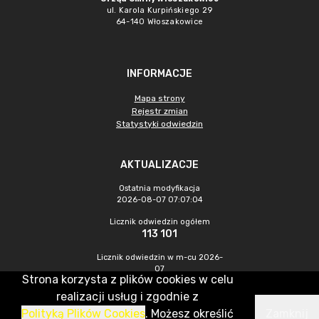
ul. Karola Kurpińskiego 29
64-140 Włoszakowice
INFORMACJE
Mapa strony
Rejestr zmian
Statystyki odwiedzin
AKTUALIZACJE
Ostatnia modyfikacja
2026-08-07 07:07:04
Licznik odwiedzin ogółem
113 101
Licznik odwiedzin w m-cu 2026-
07
Strona korzysta z plików cookies w celu
431
realizacji usług i zgodnie z
Polityką Plików Cookies
. Możesz określić
Zamknij
CMS & Hosting: Nefeni Sp. z o.o.