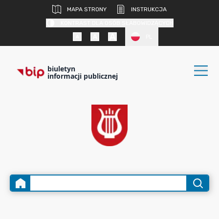
MAPA STRONY
INSTRUKCJA
KONTRAST DLA OSÓB SŁABOWIDZĄCYCH
PL
biuletyn
informacji publicznej