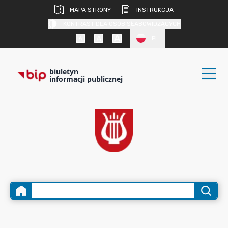
MAPA STRONY
INSTRUKCJA
KONTRAST DLA OSÓB SŁABOWIDZĄCYCH
PL
biuletyn
informacji publicznej