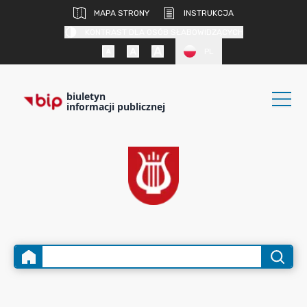
MAPA STRONY
INSTRUKCJA
KONTRAST DLA OSÓB SŁABOWIDZĄCYCH
PL
biuletyn
informacji publicznej