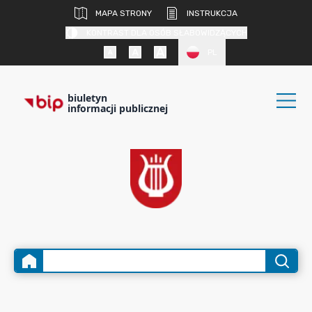
MAPA STRONY
INSTRUKCJA
KONTRAST DLA OSÓB SŁABOWIDZĄCYCH
PL
biuletyn
informacji publicznej